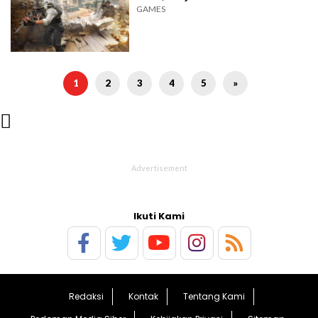
GAMES
1
2
3
4
5
»

Ikuti Kami
Redaksi
Kontak
Tentang Kami