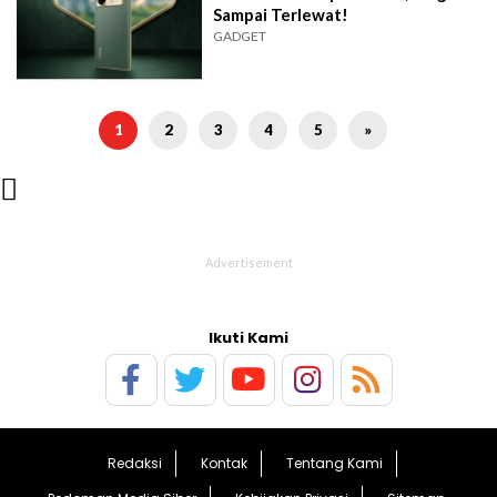
Sampai Terlewat!
GADGET
1
2
3
4
5
»

Ikuti Kami
Redaksi
Kontak
Tentang Kami