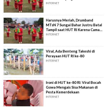
Belum Tentu Maafin Bapak!
INTERNET
Harusnya Meriah, Drumband
MTsN 7 Sungai Bahar Justru Batal
Tampil saat HUT RI Karena Camat
Ulang Tahun
INTERNET
Viral, Ada Benteng Takeshi di
Perayaan HUT RI ke-80
INTERNET
Ironi di HUT ke-80 RI: Viral Bocah
Gowa Mengais Sisa Makanan di
Pesta Kemerdekaan
INTERNET