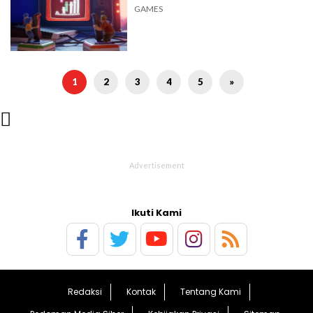
GAMES
1
2
3
4
5
»

Ikuti Kami
Redaksi
Kontak
Tentang Kami