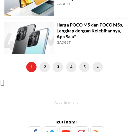
GADGET
Harga POCO M5 dan POCO M5s,
Lengkap dengan Kelebihannya,
Apa Saja?
GADGET
1
2
3
4
5
»

Ikuti Kami