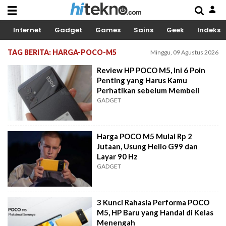
Internet
Gadget
Games
Sains
Geek
Indeks
TAG BERITA: HARGA-POCO-M5
Minggu, 09 Agustus 2026
Review HP POCO M5, Ini 6 Poin
Penting yang Harus Kamu
Perhatikan sebelum Membeli
GADGET
Harga POCO M5 Mulai Rp 2
Jutaan, Usung Helio G99 dan
Layar 90 Hz
GADGET
3 Kunci Rahasia Performa POCO
M5, HP Baru yang Handal di Kelas
Menengah