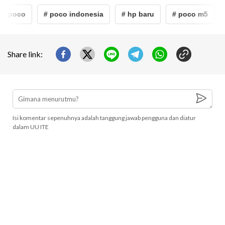
p poco
# poco indonesia
# hp baru
# poco m5
Share link:
Isi komentar sepenuhnya adalah tanggung jawab pengguna dan diatur
dalam UU ITE