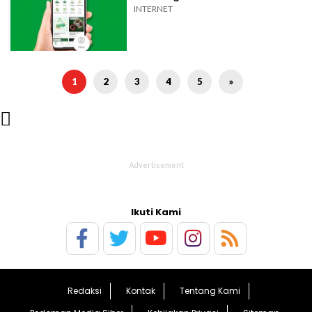
INTERNET
1
2
3
4
5
»

Ikuti Kami
Redaksi
Kontak
Tentang Kami