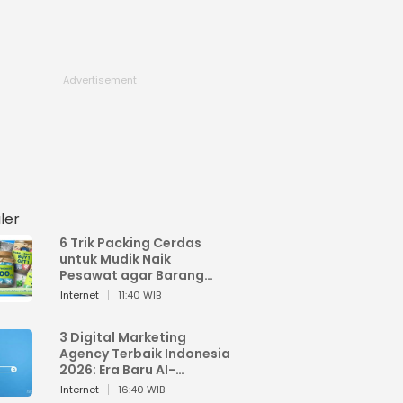
ler
6 Trik Packing Cerdas
untuk Mudik Naik
Pesawat agar Barang
Tidak Over Bagasi
Internet
11:40 WIB
3 Digital Marketing
Agency Terbaik Indonesia
2026: Era Baru AI-
Powered Marketing
Internet
16:40 WIB