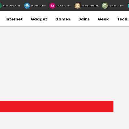
BOLATIMES.COM
HITEKNO.COM
DEWIKU.COM
MOBIMOTO.COM
GUIDEKU.COM
Internet
Gadget
Games
Sains
Geek
Tech