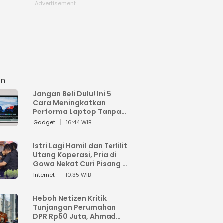
an
Jangan Beli Dulu! Ini 5
Cara Meningkatkan
Performa Laptop Tanpa
Harus Beli Baru
Gadget
16:44 WIB
Istri Lagi Hamil dan Terlilit
Utang Koperasi, Pria di
Gowa Nekat Curi Pisang 4
Tandan Milik Tetangga,
Internet
10:35 WIB
Begini Nasibnya
Heboh Netizen Kritik
Tunjangan Perumahan
DPR Rp50 Juta, Ahmad