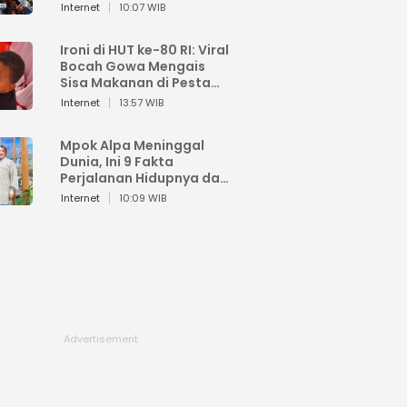
Sahroni: Enggak Senang
Internet
10:07 WIB
Lihat Orang Senang
Ironi di HUT ke-80 RI: Viral
Bocah Gowa Mengais
Sisa Makanan di Pesta
Kemerdekaan
Internet
13:57 WIB
Mpok Alpa Meninggal
Dunia, Ini 9 Fakta
Perjalanan Hidupnya dari
Viral hingga Puncak
Internet
10:09 WIB
Karier