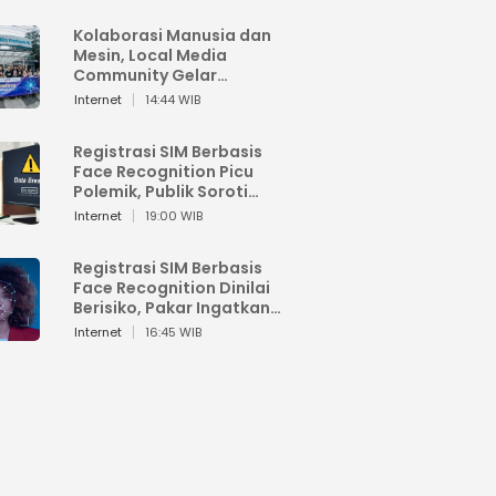
Kolaborasi Manusia dan
Mesin, Local Media
Community Gelar
Workshop Google AI
Internet
14:44 WIB
Registrasi SIM Berbasis
Face Recognition Picu
Polemik, Publik Soroti
Risiko Kebocoran Data
Internet
19:00 WIB
Pribadi
Registrasi SIM Berbasis
Face Recognition Dinilai
Berisiko, Pakar Ingatkan
Ancaman Privasi dan
Internet
16:45 WIB
Penyalahgunaan Data