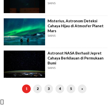
SAINS
Misterius, Astronom Deteksi
Cahaya Hijau di Atmosfer Planet
Mars
SAINS
Astronot NASA Berhasil Jepret
Cahaya Berkilauan di Permukaan
Bumi
SAINS
1
2
3
4
5
»
