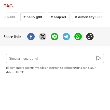
TAG
ity 6300
# helio g99
# chipset
# dimensity 6300
Share link:
Isi komentar sepenuhnya adalah tanggung jawab pengguna dan diatur
dalam UU ITE