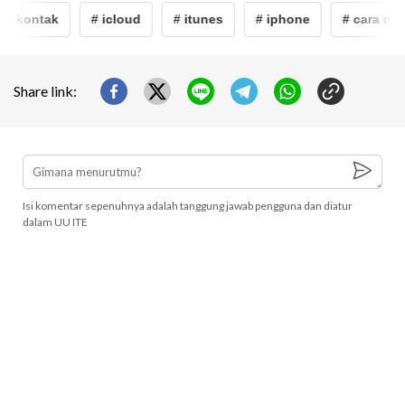
n kontak
# icloud
# itunes
# iphone
# cara mem
Share link:
Isi komentar sepenuhnya adalah tanggung jawab pengguna dan diatur
dalam UU ITE