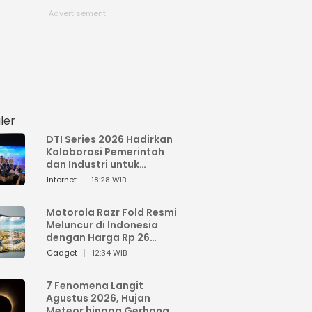
ler
DTI Series 2026 Hadirkan
Kolaborasi Pemerintah
dan Industri untuk
Percepatan
Internet
18:28 WIB
Transformasi Digital
Indonesia
Motorola Razr Fold Resmi
Meluncur di Indonesia
dengan Harga Rp 26
Jutaan
Gadget
12:34 WIB
7 Fenomena Langit
Agustus 2026, Hujan
Meteor hingga Gerhana