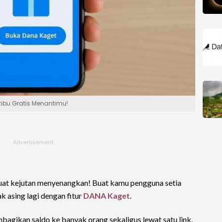
Ribu Gratis Menantimu!
t kejutan menyenangkan! Buat kamu pengguna setia
k asing lagi dengan fitur
DANA Kaget
.
bagikan saldo ke banyak orang sekaligus lewat satu link.