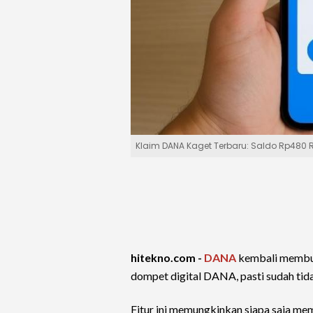
Klaim DANA Kaget Terbaru: Saldo Rp480 
hitekno.com -
DANA
kembali membua
dompet digital DANA, pasti sudah tida
Fitur ini memungkinkan siapa saja mem