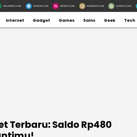
BOLATIMES.COM
HITEKNO.COM
DEWIKU.COM
MOBIMOTO.COM
GUIDEKU.COM
Internet
Gadget
Games
Sains
Geek
Tech
t Terbaru: Saldo Rp480
antimu!