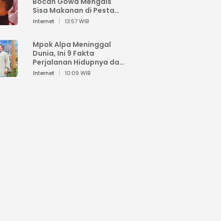
Bocah Gowa Mengais
Sisa Makanan di Pesta
Kemerdekaan
Internet
13:57 WIB
Mpok Alpa Meninggal
Dunia, Ini 9 Fakta
Perjalanan Hidupnya dari
Viral hingga Puncak
Internet
10:09 WIB
Karier