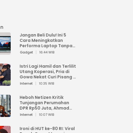
an
Jangan Beli Dulu! Ini 5
Cara Meningkatkan
Performa Laptop Tanpa
Harus Beli Baru
Gadget
16:44 WIB
Istri Lagi Hamil dan Terlilit
Utang Koperasi, Pria di
Gowa Nekat Curi Pisang 4
Tandan Milik Tetangga,
Internet
10:35 WIB
Begini Nasibnya
Heboh Netizen Kritik
Tunjangan Perumahan
DPR Rp50 Juta, Ahmad
Sahroni: Enggak Senang
Internet
10:07 WIB
Lihat Orang Senang
Ironi di HUT ke-80 RI: Viral