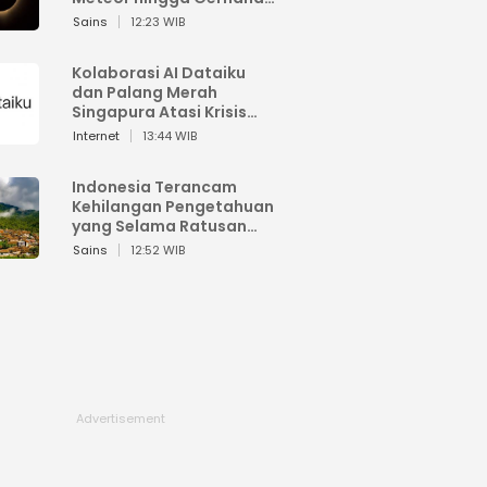
Matahari
Sains
12:23 WIB
Kolaborasi AI Dataiku
dan Palang Merah
Singapura Atasi Krisis
Bencana
Internet
13:44 WIB
Indonesia Terancam
Kehilangan Pengetahuan
yang Selama Ratusan
Tahun Menjaga Alam
Sains
12:52 WIB