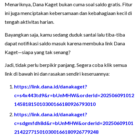
Menariknya, Dana Kaget bukan cuma soal saldo gratis. Fitur
ini juga menciptakan kebersamaan dan kebahagiaan kecil di
tengah aktivitas harian.
Bayangkan saja, kamu sedang duduk santai lalu tiba-tiba
dapat notifikasi saldo masuk karena membuka link Dana
Kaget—siapa yang tak senang?
Jadi, tidak perlu berpikir panjang. Segera coba klik semua
link di bawah ini dan rasakan sendiri keseruannya:
https://link.dana.id/danakaget?
c=s4x443td9&r=bUnMHW&orderId=202506091012
14581815010300166180926793010
https://link.dana.id/danakaget?
c=sdgmfdh8d&r=bUnMHW&orderId=20250609101
214227715010300166180926779248