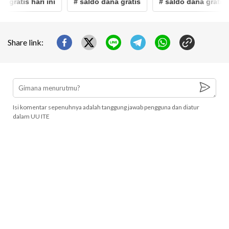
atis hari ini
# saldo dana gratis
# saldo dana gratis hari 
Share link:
Isi komentar sepenuhnya adalah tanggung jawab pengguna dan diatur
dalam UU ITE