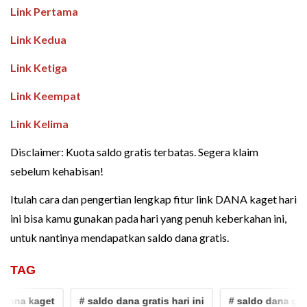
Link Pertama
Link Kedua
Link Ketiga
Link Keempat
Link Kelima
Disclaimer: Kuota saldo gratis terbatas. Segera klaim
sebelum kehabisan!
Itulah cara dan pengertian lengkap fitur link DANA kaget hari
ini bisa kamu gunakan pada hari yang penuh keberkahan ini,
untuk nantinya mendapatkan saldo dana gratis.
TAG
na kaget
# saldo dana gratis hari ini
# saldo dana gratis