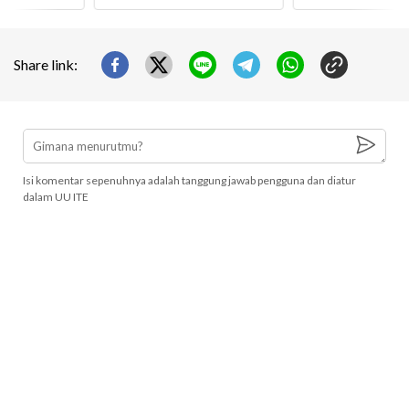
Share link:
Isi komentar sepenuhnya adalah tanggung jawab pengguna dan diatur
dalam UU ITE