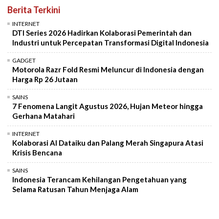
Berita Terkini
INTERNET
DTI Series 2026 Hadirkan Kolaborasi Pemerintah dan
Industri untuk Percepatan Transformasi Digital Indonesia
GADGET
Motorola Razr Fold Resmi Meluncur di Indonesia dengan
Harga Rp 26 Jutaan
SAINS
7 Fenomena Langit Agustus 2026, Hujan Meteor hingga
Gerhana Matahari
INTERNET
Kolaborasi AI Dataiku dan Palang Merah Singapura Atasi
Krisis Bencana
SAINS
Indonesia Terancam Kehilangan Pengetahuan yang
Selama Ratusan Tahun Menjaga Alam