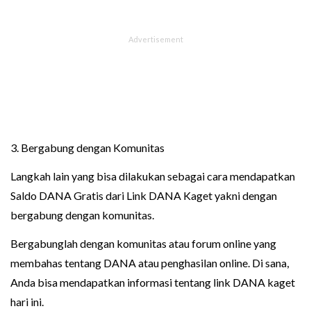
3. Bergabung dengan Komunitas
Langkah lain yang bisa dilakukan sebagai cara mendapatkan
Saldo DANA Gratis dari Link DANA Kaget yakni dengan
bergabung dengan komunitas.
Bergabunglah dengan komunitas atau forum online yang
membahas tentang DANA atau penghasilan online. Di sana,
Anda bisa mendapatkan informasi tentang link DANA kaget
hari ini.