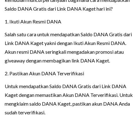
Saldo DANA Gratis dari Link DANA Kaget hari ini?
1. Ikuti Akun Resmi DANA
Salah satu cara untuk mendapatkan Saldo DANA Gratis dari
Link DANA Kaget yakni dengan Ikuti Akun Resmi DANA.
Akun resmi DANA seringkali mengadakan promosi atau
giveaway dengan membagikan link DANA Kaget.
2. Pastikan Akun DANA Terverifikasi
Untuk mendapatkan Saldo DANA Gratis dari Link DANA
Kaget dengan memastikan Akun DANA Terverifikasi. Untuk
mengklaim saldo DANA Kaget, pastikan akun DANA Anda
sudah terverifikasi.