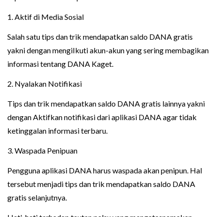
1. Aktif di Media Sosial
Salah satu tips dan trik mendapatkan saldo DANA gratis
yakni dengan mengiIkuti akun-akun yang sering membagikan
informasi tentang DANA Kaget.
2. Nyalakan Notifikasi
Tips dan trik mendapatkan saldo DANA gratis lainnya yakni
dengan Aktifkan notifikasi dari aplikasi DANA agar tidak
ketinggalan informasi terbaru.
3. Waspada Penipuan
Pengguna aplikasi DANA harus waspada akan penipun. Hal
tersebut menjadi tips dan trik mendapatkan saldo DANA
gratis selanjutnya.