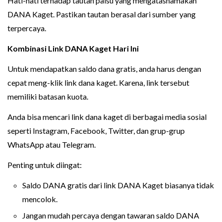
Hati-hati terhadap tautan palsu yang mengatasnamakan
DANA Kaget. Pastikan tautan berasal dari sumber yang
terpercaya.
Kombinasi Link DANA Kaget Hari Ini
Untuk mendapatkan saldo dana gratis, anda harus dengan
cepat meng-klik link dana kaget. Karena, link tersebut
memiliki batasan kuota.
Anda bisa mencari link dana kaget di berbagai media sosial
seperti Instagram, Facebook, Twitter, dan grup-grup
WhatsApp atau Telegram.
Penting untuk diingat:
Saldo DANA gratis dari link DANA Kaget biasanya tidak
mencolok.
Jangan mudah percaya dengan tawaran saldo DANA