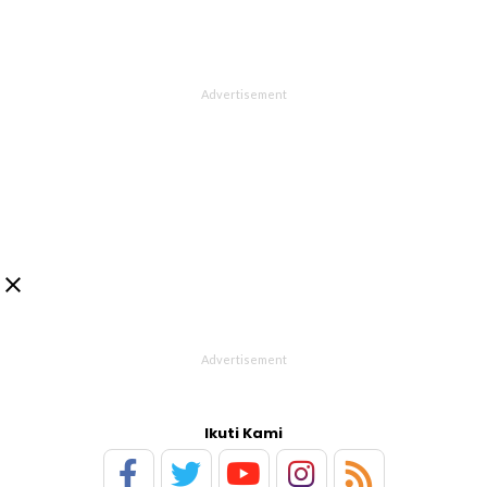

Ikuti Kami