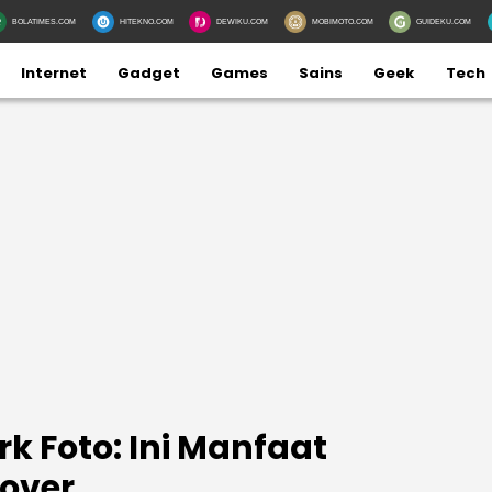
BOLATIMES.COM
HITEKNO.COM
DEWIKU.COM
MOBIMOTO.COM
GUIDEKU.COM
Internet
Gadget
Games
Sains
Geek
Tech
 Foto: Ini Manfaat
over