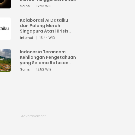
Matahari
Sains
12:23 WIB
Kolaborasi AI Dataiku
dan Palang Merah
Singapura Atasi Krisis
Bencana
Internet
13:44 WIB
Indonesia Terancam
Kehilangan Pengetahuan
yang Selama Ratusan
Tahun Menjaga Alam
Sains
12:52 WIB