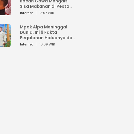
Bocah Gowa Mengais
Sisa Makanan di Pesta
Kemerdekaan
Internet
13:57 WIB
Mpok Alpa Meninggal
Dunia, Ini 9 Fakta
Perjalanan Hidupnya dari
Viral hingga Puncak
Internet
10:09 WIB
Karier