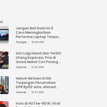
an
Jangan Beli Dulu! Ini 5
Cara Meningkatkan
Performa Laptop Tanpa
Harus Beli Baru
Gadget
16:44 WIB
Istri Lagi Hamil dan Terlilit
Utang Koperasi, Pria di
Gowa Nekat Curi Pisang 4
Tandan Milik Tetangga,
Internet
10:35 WIB
Begini Nasibnya
Heboh Netizen Kritik
Tunjangan Perumahan
DPR Rp50 Juta, Ahmad
Sahroni: Enggak Senang
Internet
10:07 WIB
Lihat Orang Senang
Ironi di HUT ke-80 RI: Viral