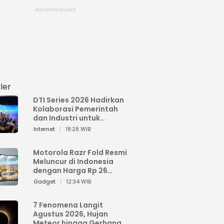
ler
DTI Series 2026 Hadirkan
Kolaborasi Pemerintah
dan Industri untuk
Percepatan
Internet
18:28 WIB
Transformasi Digital
Indonesia
Motorola Razr Fold Resmi
Meluncur di Indonesia
dengan Harga Rp 26
Jutaan
Gadget
12:34 WIB
7 Fenomena Langit
Agustus 2026, Hujan
Meteor hingga Gerhana