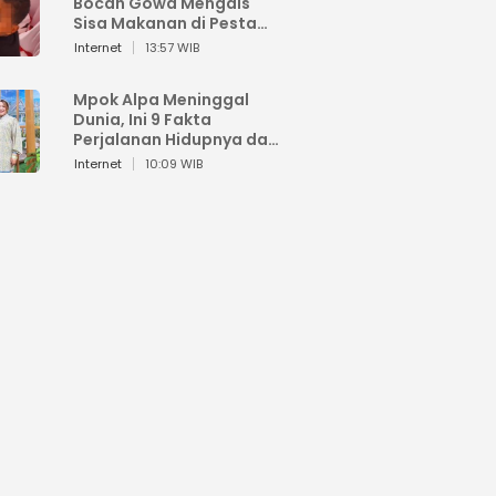
Bocah Gowa Mengais
Sisa Makanan di Pesta
Kemerdekaan
Internet
13:57 WIB
Mpok Alpa Meninggal
Dunia, Ini 9 Fakta
Perjalanan Hidupnya dari
Viral hingga Puncak
Internet
10:09 WIB
Karier