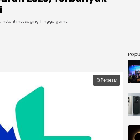
i
ss, instant messaging, hingga game.
Popu
Perbesar