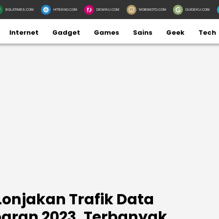
BOLATIMES.COM
HITEKNO.COM
DEWIKU.COM
MOBIMOTO.COM
GUIDEKU.COM
Internet
Gadget
Games
Sains
Geek
Tech
Lonjakan Trafik Data
baran 2023, Terbanyak