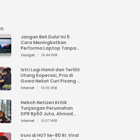
an
Jangan Beli Dulu! Ini 5
Cara Meningkatkan
Performa Laptop Tanpa
Harus Beli Baru
Gadget
16:44 WIB
Istri Lagi Hamil dan Terlilit
Utang Koperasi, Pria di
Gowa Nekat Curi Pisang 4
Tandan Milik Tetangga,
Internet
10:35 WIB
Begini Nasibnya
Heboh Netizen Kritik
Tunjangan Perumahan
DPR Rp50 Juta, Ahmad
Sahroni: Enggak Senang
Internet
10:07 WIB
Lihat Orang Senang
Ironi di HUT ke-80 RI: Viral