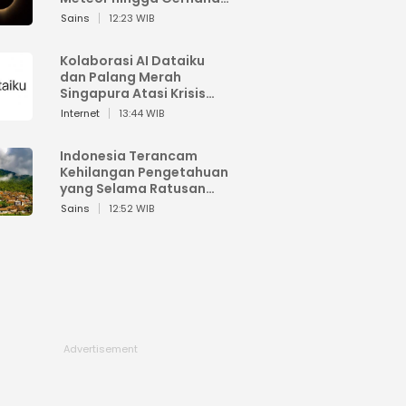
Matahari
Sains
12:23 WIB
Kolaborasi AI Dataiku
dan Palang Merah
Singapura Atasi Krisis
Bencana
Internet
13:44 WIB
Indonesia Terancam
Kehilangan Pengetahuan
yang Selama Ratusan
Tahun Menjaga Alam
Sains
12:52 WIB