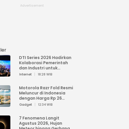
ler
DTI Series 2026 Hadirkan
Kolaborasi Pemerintah
dan Industri untuk
Percepatan
Internet
18:28 WIB
Transformasi Digital
Indonesia
Motorola Razr Fold Resmi
Meluncur di Indonesia
dengan Harga Rp 26
Jutaan
Gadget
12:34 WIB
7 Fenomena Langit
Agustus 2026, Hujan
Meteor hingga Gerhana