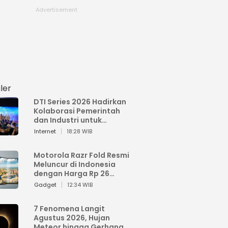
ler
DTI Series 2026 Hadirkan
Kolaborasi Pemerintah
dan Industri untuk
Percepatan
Internet
18:28 WIB
Transformasi Digital
Indonesia
Motorola Razr Fold Resmi
Meluncur di Indonesia
dengan Harga Rp 26
Jutaan
Gadget
12:34 WIB
7 Fenomena Langit
Agustus 2026, Hujan
Meteor hingga Gerhana