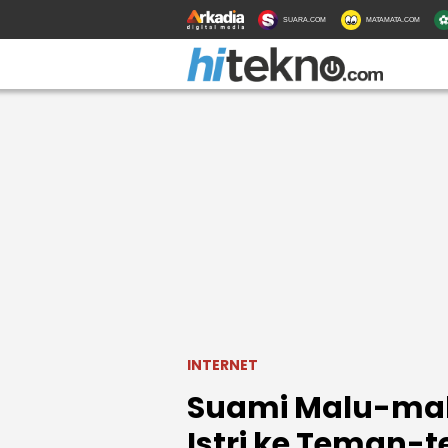
SUARA.COM
MATAMATA.COM
INTERNET
Suami Malu-malu
Istri ke Teman-