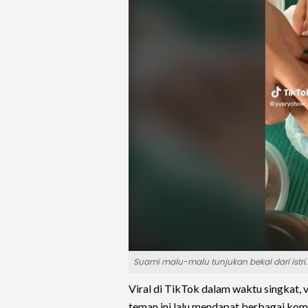
Suami malu-malu tunjukan bekal dari istri.
Viral di TikTok dalam waktu singkat, 
teman ini lalu mendapat berbagai kome