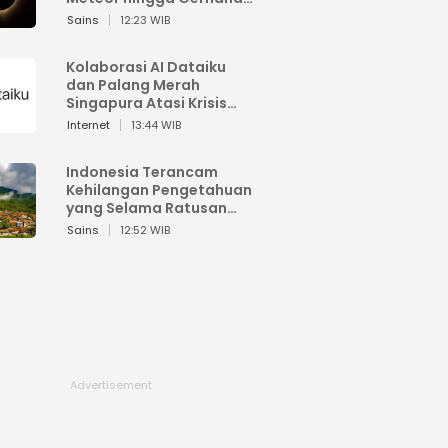
Matahari
Sains
12:23 WIB
Kolaborasi AI Dataiku
dan Palang Merah
Singapura Atasi Krisis
Bencana
Internet
13:44 WIB
Indonesia Terancam
Kehilangan Pengetahuan
yang Selama Ratusan
Tahun Menjaga Alam
Sains
12:52 WIB