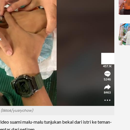
 (tiktok/yusrychow)
video suami malu-malu tunjukan bekal dari istri ke teman-
ntar dari netizen.