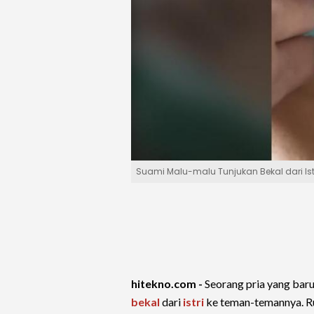
Suami Malu-malu Tunjukan Bekal dari Is
hitekno.com -
Seorang pria yang bar
bekal
dari
istri
ke teman-temannya. Rup