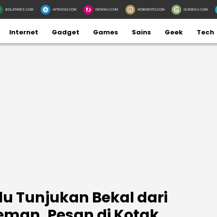
BOLATIMES.COM
HITEKNO.COM
DEWIKU.COM
MOBIMOTO.COM
GUIDEKU.COM
Internet
Gadget
Games
Sains
Geek
Tech
 Tunjukan Bekal dari
teman, Pesan di Kotak