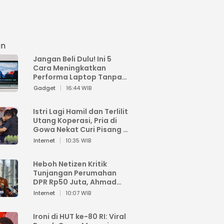
an
Jangan Beli Dulu! Ini 5
Cara Meningkatkan
Performa Laptop Tanpa
Harus Beli Baru
Gadget
16:44 WIB
Istri Lagi Hamil dan Terlilit
Utang Koperasi, Pria di
Gowa Nekat Curi Pisang 4
Tandan Milik Tetangga,
Internet
10:35 WIB
Begini Nasibnya
Heboh Netizen Kritik
Tunjangan Perumahan
DPR Rp50 Juta, Ahmad
Sahroni: Enggak Senang
Internet
10:07 WIB
Lihat Orang Senang
Ironi di HUT ke-80 RI: Viral