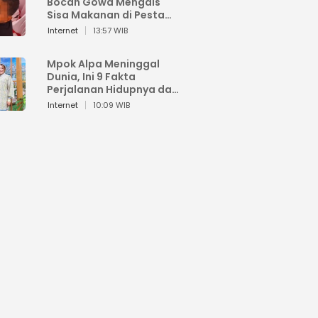
Bocah Gowa Mengais
Sisa Makanan di Pesta
Kemerdekaan
Internet
13:57 WIB
Mpok Alpa Meninggal
Dunia, Ini 9 Fakta
Perjalanan Hidupnya dari
Viral hingga Puncak
Internet
10:09 WIB
Karier