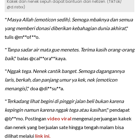
Kakek dan nenek sepuh dapat bantuan dari netizen. (TikTok/
@d.ristxx)
"
Masya Allah (emoticon sedih). Semoga mbaknya dan semua
yang memberi donasi diberikan kebahagian dunia akhirat
,"
tulis @m**of**o.
"
Tanpa sadar air mata gue menetes. Terima kasih orang-orang
baik
," balas @cal**ora**kaya.
"
Nggak tega. Nenek cantik banget. Semoga dagangannya
laris, berkah, dan panjang umur ya kek, nek (emoticon
menangis)
," doa @di**su**a.
"
Terkadang lihat begini di pinggir jalan beli bukan karena
kepingin namun karena nggak tega atau kasihan
," pendapat
@b**mo. Postingan
video viral
mengenai perjuangan kakek
dan nenek yang berjualan sate hingga tengah malam bisa
dilihat melalui
link ini.