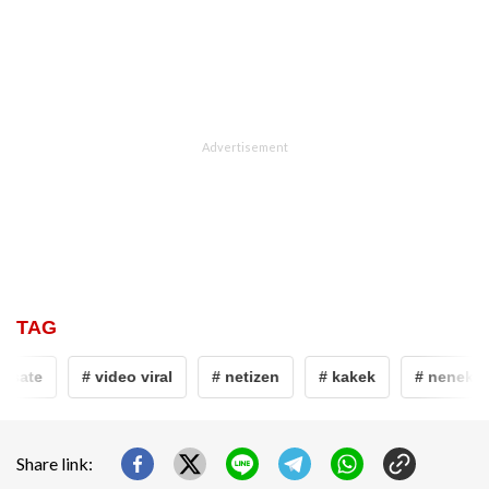
TAG
 sate
# video viral
# netizen
# kakek
# nenek
Share link: