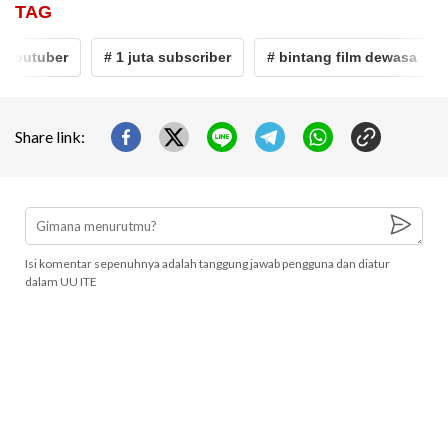
TAG
outuber
# 1 juta subscriber
# bintang film dewasa
# 
Share link:
Isi komentar sepenuhnya adalah tanggung jawab pengguna dan diatur
dalam UU ITE