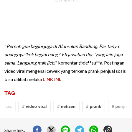
"
Pernah gue begini juga di Alun-alun Bandung. Pas tanya
abangnya 'kok begini bang?' Eh jawaban dia: 'yang lain juga
sama'. Langsung mak jleb,
" komentar @de**su**a. Postingan
video viral mengenai cewek yang terkena prank penjual sosis
bisa dilihat melalui
LINK INI.
TAG
sosis
# video viral
# netizen
# prank
# penjual s
Share link: