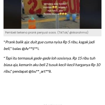
Pembeli terkena prank penjual sosis. (TikTok/ @iikarahma)
"
Prank balik aja: duit gue cuma nyisa Rp 5 ribu, kagak jadi
beli,
" balas @Ar**S**i.
"
Tapi itu termasuk gede-gede loh sosisnya. Rp 15 ribu tuh
biasa aja, kemarin aku beli 2 tusuk kecil-kecil harganya Rp 10
ribu
," pendapat @bu**_art**8.