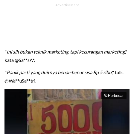
"
Ini sih bukan teknik marketing, tapi kecurangan marketing
,"
kata @Sa**sA*.
"
Panik pasti yang duitnya benar-benar sisa Rp 5 ribu
," tulis
@Wa**uSa**tri.
Perbesar