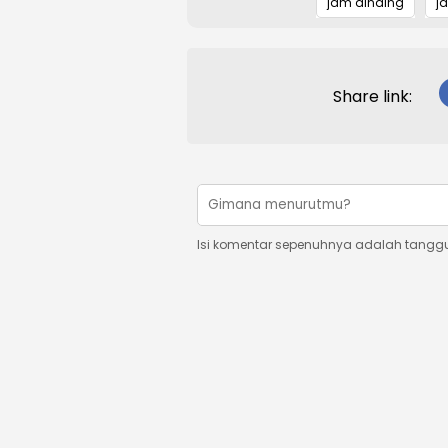
jam dinding
j
Share link:
Isi komentar sepenuhnya adalah tangg