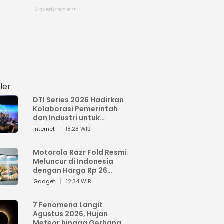
ler
DTI Series 2026 Hadirkan
Kolaborasi Pemerintah
dan Industri untuk
Percepatan
Internet
18:28 WIB
Transformasi Digital
Indonesia
Motorola Razr Fold Resmi
Meluncur di Indonesia
dengan Harga Rp 26
Jutaan
Gadget
12:34 WIB
7 Fenomena Langit
Agustus 2026, Hujan
Meteor hingga Gerhana