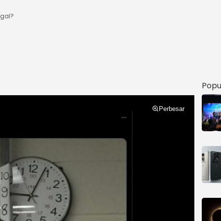
gal?
Popu
Perbesar