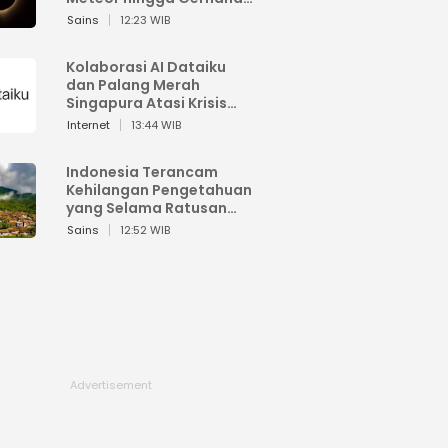
Matahari
Sains
12:23 WIB
Kolaborasi AI Dataiku
dan Palang Merah
Singapura Atasi Krisis
Bencana
Internet
13:44 WIB
Indonesia Terancam
Kehilangan Pengetahuan
yang Selama Ratusan
Tahun Menjaga Alam
Sains
12:52 WIB