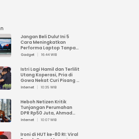
an
Jangan Beli Dulu! Ini 5
Cara Meningkatkan
Performa Laptop Tanpa
Harus Beli Baru
Gadget
16:44 WIB
Istri Lagi Hamil dan Terlilit
Utang Koperasi, Pria di
Gowa Nekat Curi Pisang 4
Tandan Milik Tetangga,
Internet
10:35 WIB
Begini Nasibnya
Heboh Netizen Kritik
Tunjangan Perumahan
DPR Rp50 Juta, Ahmad
Sahroni: Enggak Senang
Internet
10:07 WIB
Lihat Orang Senang
Ironi di HUT ke-80 RI: Viral