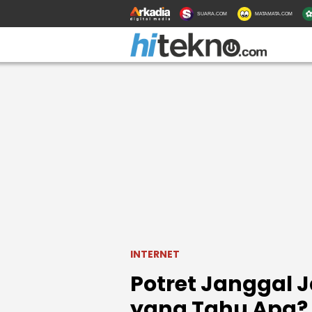
SUARA.COM
MATAMATA.COM
INTERNET
Potret Janggal J
yang Tahu Apa?