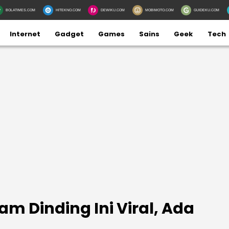
BOLATIMES.COM
HITEKNO.COM
DEWIKU.COM
MOBIMOTO.COM
GUIDEKU.COM
Internet
Gadget
Games
Sains
Geek
Tech
am Dinding Ini Viral, Ada