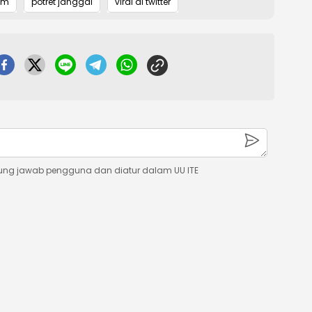
am
potret janggal
viral di twitter
ung jawab pengguna dan diatur dalam UU ITE