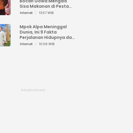
Bocah Gowa Mengais
Sisa Makanan di Pesta
Kemerdekaan
Internet
13:57 WIB
Mpok Alpa Meninggal
Dunia, Ini 9 Fakta
Perjalanan Hidupnya dari
Viral hingga Puncak
Internet
10:09 WIB
Karier