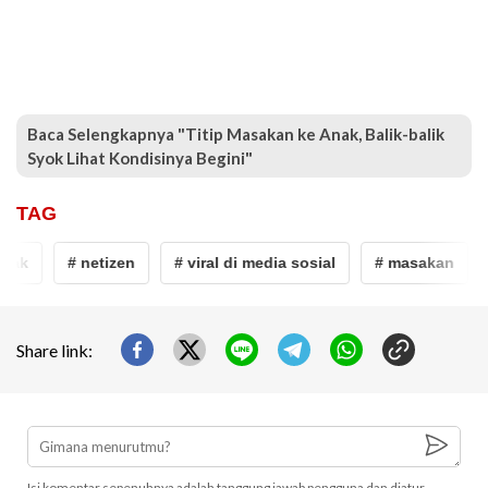
Baca Selengkapnya "Titip Masakan ke Anak, Balik-balik
Syok Lihat Kondisinya Begini"
TAG
nak
# netizen
# viral di media sosial
# masakan
Share link:
Isi komentar sepenuhnya adalah tanggung jawab pengguna dan diatur