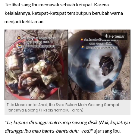
Terlihat sang ibu memasak sebuah ketupat. Karena
kelalaiannya, ketupat-ketupat tersbut pun berubah warna
menjadi kehitaman.
Perbesar
Titip Masakan ke Anak, Ibu Syok Bukan Main Gosong Sampai
Pancinya Bolong (TikTok/Namaku_alfan)
"
Le, kupate ditunggu mak e arep rewang disik (Nak, kupatnya
ditunggu ibu mau bantu-bantu dulu, -red)
," ujar sang ibu.