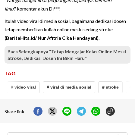
"
Nangis banget lihat perjuangan bapaknya memberi
ilmu
," komentar akun Di***.
Itulah video viral di media sosial, bagaimana dedikasi dosen
tetap memberikan kuliah online meski sedang stroke.
(BeritaHits.id/ Nur Afitria Cika Handayani)
.
Baca Selengkapnya "Tetap Mengajar Kelas Online Meski
Stroke, Dedikasi Dosen Ini Bikin Haru"
TAG
# video viral
# viral di media sosial
# stroke
# d
Share link: