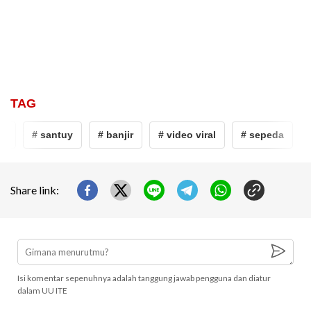
TAG
a
# santuy
# banjir
# video viral
# sepeda
#
Share link:
Isi komentar sepenuhnya adalah tanggung jawab pengguna dan diatur
dalam UU ITE