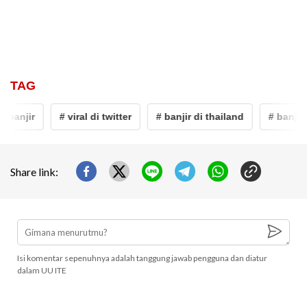
TAG
# banjir
# viral di twitter
# banjir di thailand
# banjir
Share link:
Isi komentar sepenuhnya adalah tanggung jawab pengguna dan diatur
dalam UU ITE