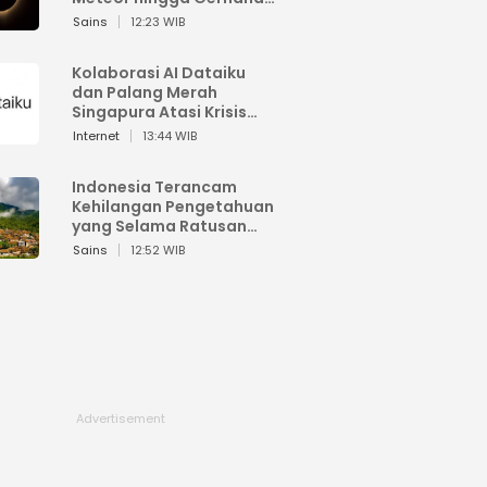
Matahari
Sains
12:23 WIB
Kolaborasi AI Dataiku
dan Palang Merah
Singapura Atasi Krisis
Bencana
Internet
13:44 WIB
Indonesia Terancam
Kehilangan Pengetahuan
yang Selama Ratusan
Tahun Menjaga Alam
Sains
12:52 WIB