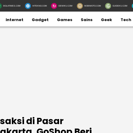
BOLATIMES.COM
HITEKNO.COM
DEWIKU.COM
MOBIMOTO.COM
GUIDEKU.COM
Internet
Gadget
Games
Sains
Geek
Tech
saksi di Pasar
akarta, GoShop Beri