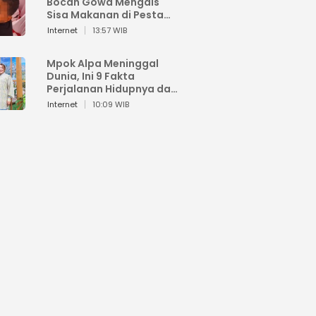
Bocah Gowa Mengais
Sisa Makanan di Pesta
Kemerdekaan
Internet
13:57 WIB
Mpok Alpa Meninggal
Dunia, Ini 9 Fakta
Perjalanan Hidupnya dari
Viral hingga Puncak
Internet
10:09 WIB
Karier