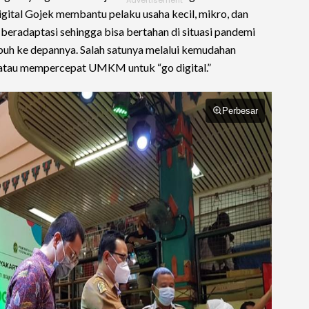
igital Gojek membantu pelaku usaha kecil, mikro, dan
eradaptasi sehingga bisa bertahan di situasi pandemi
uh ke depannya. Salah satunya melalui kemudahan
, atau mempercepat UMKM untuk “go digital.”
Perbesar