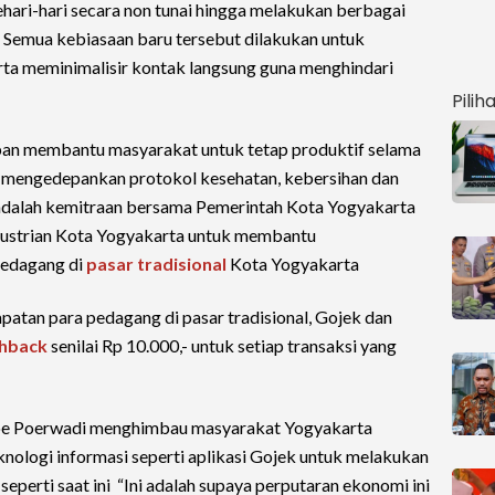
hari-hari secara non tunai hingga melakukan berbagai
 Semua kebiasaan baru tersebut dilakukan untuk
erta meminimalisir kontak langsung guna menghindari
Pilih
epan membantu masyarakat untuk tetap produktif selama
 mengedepankan protokol kesehatan, kebersihan dan
adalah kemitraan bersama Pemerintah Kota Yogyakarta
dustrian Kota Yogyakarta untuk membantu
pedagang di
pasar tradisional
Kota Yogyakarta
tan para pedagang di pasar tradisional, Gojek dan
hback
senilai Rp 10.000,- untuk setiap transaksi yang
roe Poerwadi menghimbau masyarakat Yogyakarta
ologi informasi seperti aplikasi Gojek untuk melakukan
eperti saat ini “Ini adalah supaya perputaran ekonomi ini