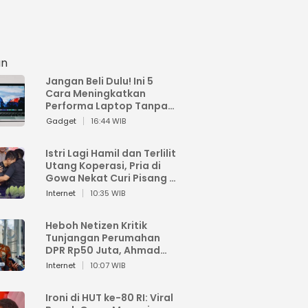
an
Jangan Beli Dulu! Ini 5
Cara Meningkatkan
Performa Laptop Tanpa
Harus Beli Baru
Gadget
16:44 WIB
Istri Lagi Hamil dan Terlilit
Utang Koperasi, Pria di
Gowa Nekat Curi Pisang 4
Tandan Milik Tetangga,
Internet
10:35 WIB
Begini Nasibnya
Heboh Netizen Kritik
Tunjangan Perumahan
DPR Rp50 Juta, Ahmad
Sahroni: Enggak Senang
Internet
10:07 WIB
Lihat Orang Senang
Ironi di HUT ke-80 RI: Viral