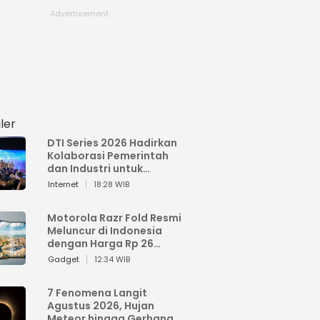
ler
DTI Series 2026 Hadirkan
Kolaborasi Pemerintah
dan Industri untuk
Percepatan
Internet
18:28 WIB
Transformasi Digital
Indonesia
Motorola Razr Fold Resmi
Meluncur di Indonesia
dengan Harga Rp 26
Jutaan
Gadget
12:34 WIB
7 Fenomena Langit
Agustus 2026, Hujan
Meteor hingga Gerhana