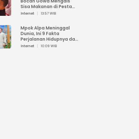
Bocah Gowa Mengais
Sisa Makanan di Pesta
Kemerdekaan
Internet
13:57 WIB
Mpok Alpa Meninggal
Dunia, Ini 9 Fakta
Perjalanan Hidupnya dari
Viral hingga Puncak
Internet
10:09 WIB
Karier