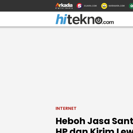
SUARA.COM
MATAMATA.COM
INTERNET
Heboh Jasa Sant
HP dan Kirim Lew