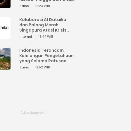
Matahari
Sains
12:23 WIB
Kolaborasi AI Dataiku
dan Palang Merah
Singapura Atasi Krisis
Bencana
Internet
13:44 WIB
Indonesia Terancam
Kehilangan Pengetahuan
yang Selama Ratusan
Tahun Menjaga Alam
Sains
12:52 WIB