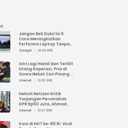
an
Jangan Beli Dulu! Ini 5
Cara Meningkatkan
Performa Laptop Tanpa
Harus Beli Baru
Gadget
16:44 WIB
Istri Lagi Hamil dan Terlilit
Utang Koperasi, Pria di
Gowa Nekat Curi Pisang 4
Tandan Milik Tetangga,
Internet
10:35 WIB
Begini Nasibnya
Heboh Netizen Kritik
Tunjangan Perumahan
DPR Rp50 Juta, Ahmad
Sahroni: Enggak Senang
Internet
10:07 WIB
Lihat Orang Senang
Ironi di HUT ke-80 RI: Viral