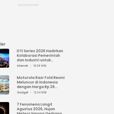
ler
DTI Series 2026 Hadirkan
Kolaborasi Pemerintah
dan Industri untuk
Percepatan
Internet
18:28 WIB
Transformasi Digital
Indonesia
Motorola Razr Fold Resmi
Meluncur di Indonesia
dengan Harga Rp 26
Jutaan
Gadget
12:34 WIB
7 Fenomena Langit
Agustus 2026, Hujan
Meteor hingga Gerhana