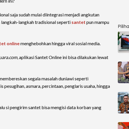
rn ini?
ional saja sudah mulai diintegrasi menjadi angkutan
a langkah-langkah tradisional seperti
santet
pun mampu
Pilih
tet online
menghebohkan hingga viral sosial media.
uara.com
, aplikasi Santet Online ini bisa dilakukan lewat
 membereskan segala masalah duniawi seperti
nis pesugihan, asmara, percintaan, penglaris usaha, hingga
alu si pengirim santet bisa mengisi data korban yang