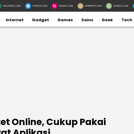
BOLATIMES.COM
HITEKNO.COM
DEWIKU.COM
MOBIMOTO.COM
GUIDEKU.COM
Internet
Gadget
Games
Sains
Geek
Tech
et Online, Cukup Pakai
at Aplikasi