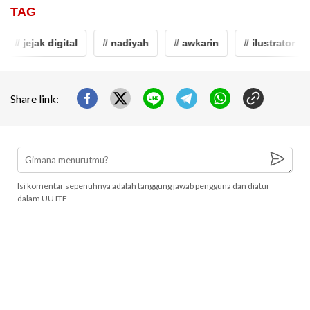
TAG
# jejak digital
# nadiyah
# awkarin
# ilustrator
Share link:
Isi komentar sepenuhnya adalah tanggung jawab pengguna dan diatur
dalam UU ITE