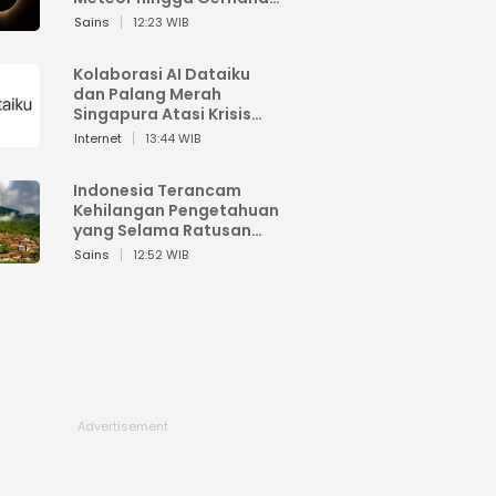
Matahari
Sains
12:23 WIB
Kolaborasi AI Dataiku
dan Palang Merah
Singapura Atasi Krisis
Bencana
Internet
13:44 WIB
Indonesia Terancam
Kehilangan Pengetahuan
yang Selama Ratusan
Tahun Menjaga Alam
Sains
12:52 WIB