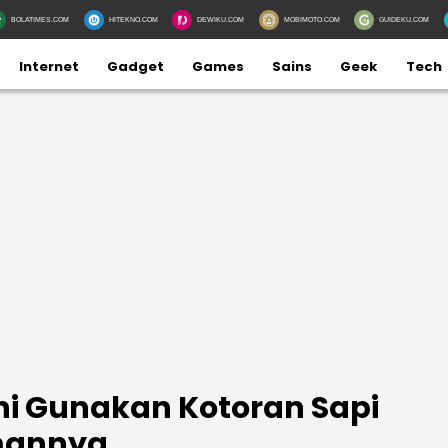
BOLATIMES.COM
HITEKNO.COM
DEWIKU.COM
MOBIMOTO.COM
GUIDEKU.COM
Internet
Gadget
Games
Sains
Geek
Tech
 Ini Gunakan Kotoran Sapi
emannya