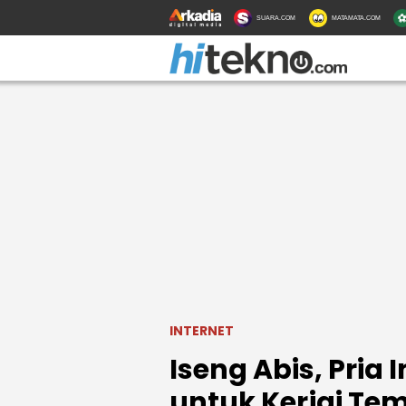
SUARA.COM
MATAMATA.COM
INTERNET
Iseng Abis, Pria
untuk Kerjai T