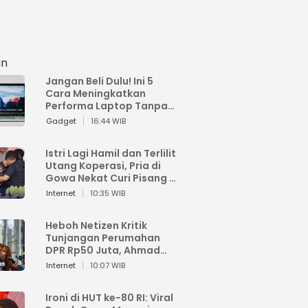
an
Jangan Beli Dulu! Ini 5
Cara Meningkatkan
Performa Laptop Tanpa
Harus Beli Baru
Gadget
16:44 WIB
Istri Lagi Hamil dan Terlilit
Utang Koperasi, Pria di
Gowa Nekat Curi Pisang 4
Tandan Milik Tetangga,
Internet
10:35 WIB
Begini Nasibnya
Heboh Netizen Kritik
Tunjangan Perumahan
DPR Rp50 Juta, Ahmad
Sahroni: Enggak Senang
Internet
10:07 WIB
Lihat Orang Senang
Ironi di HUT ke-80 RI: Viral