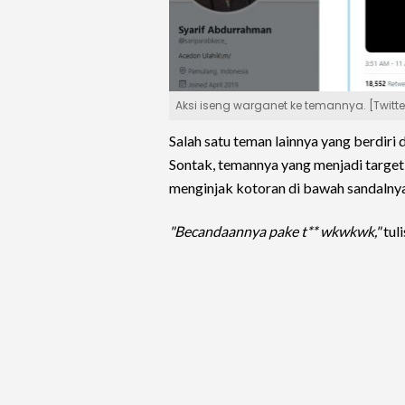
Aksi iseng warganet ke temannya. [Twitte
Salah satu teman lainnya yang berdiri
Sontak, temannya yang menjadi target 
menginjak kotoran di bawah sandalnya
"Becandaannya pake t** wkwkwk,"
tul