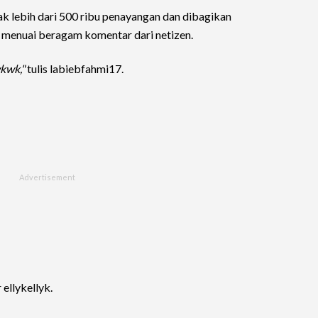
k lebih dari 500 ribu penayangan dan dibagikan
un menuai beragam komentar dari netizen.
kwk,"
tulis labiebfahmi17.
ellykellyk.