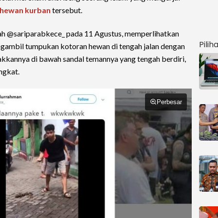
hewan kurban
tersebut.
gah @sariparabkece_ pada 11 Agustus, memperlihatkan
Pilih
ngambil tumpukan kotoran hewan di tengah jalan dengan
takkannya di bawah sandal temannya yang tengah berdiri,
ngkat.
Perbesar