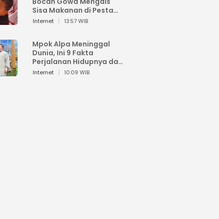
Bocah Gowa Mengais
Sisa Makanan di Pesta
Kemerdekaan
Internet
13:57 WIB
Mpok Alpa Meninggal
Dunia, Ini 9 Fakta
Perjalanan Hidupnya dari
Viral hingga Puncak
Internet
10:09 WIB
Karier