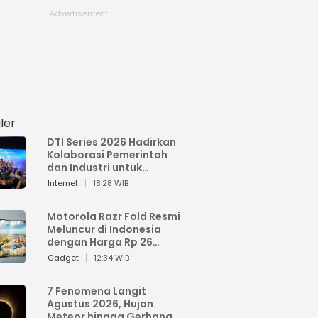
ler
DTI Series 2026 Hadirkan
Kolaborasi Pemerintah
dan Industri untuk
Percepatan
Internet
18:28 WIB
Transformasi Digital
Indonesia
Motorola Razr Fold Resmi
Meluncur di Indonesia
dengan Harga Rp 26
Jutaan
Gadget
12:34 WIB
7 Fenomena Langit
Agustus 2026, Hujan
Meteor hingga Gerhana