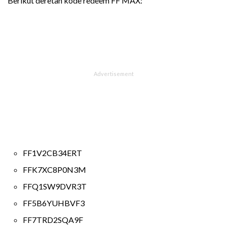
Berikut deretan kode redeem FF MAX:
FF1V2CB34ERT
FFK7XC8P0N3M
FFQ1SW9DVR3T
FF5B6YUHBVF3
FF7TRD2SQA9F