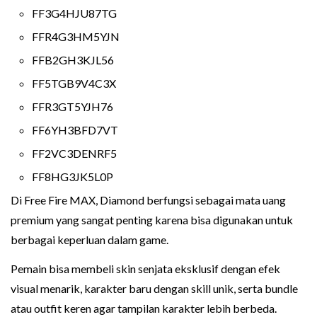
FF3G4HJU87TG
FFR4G3HM5YJN
FFB2GH3KJL56
FF5TGB9V4C3X
FFR3GT5YJH76
FF6YH3BFD7VT
FF2VC3DENRF5
FF8HG3JK5L0P
Di Free Fire MAX, Diamond berfungsi sebagai mata uang
premium yang sangat penting karena bisa digunakan untuk
berbagai keperluan dalam game.
Pemain bisa membeli skin senjata eksklusif dengan efek
visual menarik, karakter baru dengan skill unik, serta bundle
atau outfit keren agar tampilan karakter lebih berbeda.