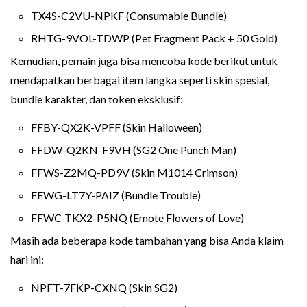
TX4S-C2VU-NPKF (Consumable Bundle)
RHTG-9VOL-TDWP (Pet Fragment Pack + 50 Gold)
Kemudian, pemain juga bisa mencoba kode berikut untuk
mendapatkan berbagai item langka seperti skin spesial,
bundle karakter, dan token eksklusif:
FFBY-QX2K-VPFF (Skin Halloween)
FFDW-Q2KN-F9VH (SG2 One Punch Man)
FFWS-Z2MQ-PD9V (Skin M1014 Crimson)
FFWG-LT7Y-PAIZ (Bundle Trouble)
FFWC-TKX2-P5NQ (Emote Flowers of Love)
Masih ada beberapa kode tambahan yang bisa Anda klaim
hari ini:
NPFT-7FKP-CXNQ (Skin SG2)