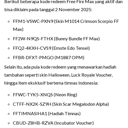
Berikut beberapa kode redeem Free Fire Max yang aktif dan
bisa diklaim pada tanggal 2 November 2025:
FFM1-VSWC-PXN9 (Skin M1014 Crimson Scorpio FF
Max)
FF2W-N9QS-FTHX (Bunny Bundle FF Max)
FFQ2-4KXH-CVS9 (Emote Edo Tensei)
FFBR-DFXT-PMGO (M1887 OPM)
Selain itu, ada pula kode redeem yang menawarkan hadiah
tambahan seperti skin Halloween, Luck Royale Voucher,
hingga item eksklusif bertema timnas Indonesia:
FFWC-TYK5-XNQS (Neon Ring)
CTFF-NX2K-SZ9H (Skin Scar Megalodon Alpha)
FFTIMNASIHA1 (Hadiah Timnas)
CBUD-Z8HB-RZVA (Incubator Voucher)