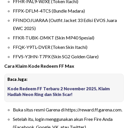
FFHR-PAL9-WJXE (Token Itachi)
FFPX-DFLM-4TCS (Bundle Madara)
FFINDOJUARAA (Outfit Jacket 33 Edisi EVOS Juara
EWC 2025)
FFKR-TUBK-DMKT (Skin MP40 Spesial)
FFQK-Y9TL-DVER (Token Skin Itachi)
FFVS-Y3HN-T7PX (Skin SG2 Golden Glare)
Cara Klaim Kode Redeem FF Max
Baca Juga:
Kode Redeem FF Terbaru 2 November 2025, Klaim
Hadiah Neon Ring dan Skin Scar!
Buka situs resmi Garena di https://reward.ff.garena.com.
Setelah itu, login menggunakan akun Free Fire Anda
(Facebook, Google, VK, atau Twitter)