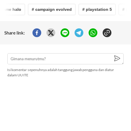
game halo
# campaign evolved
# playstation 5
# ps5
Share link:
Isi komentar sepenuhnya adalah tanggung jawab pengguna dan diatur
dalam UU ITE