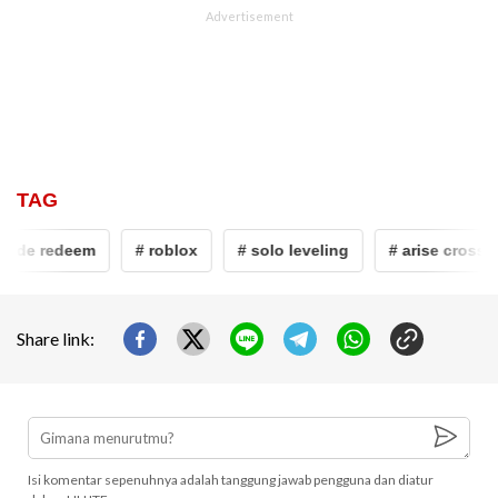
TAG
kode redeem
# roblox
# solo leveling
# arise crossov
Share link:
Isi komentar sepenuhnya adalah tanggung jawab pengguna dan diatur