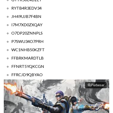
RYTB4R3EDV34
JH49UJB7F4BN
I7M7XD0ZXQAY
O7DP20ZNNPLS
P7SWU34O7PRH
WC1NHB50KZFT
FFBRKMARDTLB
FFNRT5YQKCGN
FFRCJD9QBYAO
Perbesar