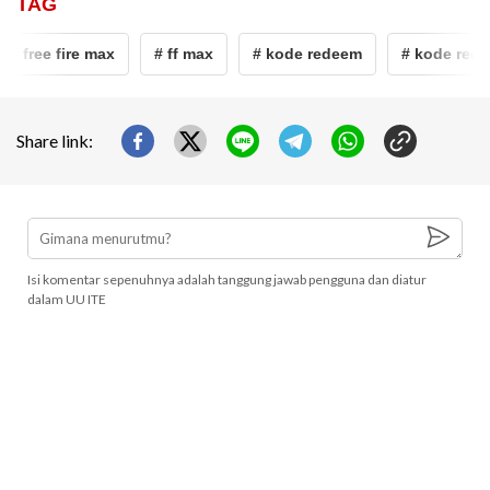
TAG
# free fire max
# ff max
# kode redeem
# kode redee
Share link:
Isi komentar sepenuhnya adalah tanggung jawab pengguna dan diatur
dalam UU ITE