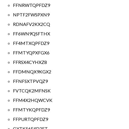
FFNRWTQPFDZ9
NPTF2FWSPXN9
RDNAFV2KX2CQ
FF6WN9QSFTHX
FF4MTXQPFDZ9
FFMTYQPXFGX6
FFRSX4CYHXZ8
FFDMNQX9KGX2
FFNFSXTPVQZ9
FVTCQK2MFNSK
FFM4X2HQWCVK
FFMTYKQPFDZ9
FFPURTQPFDZ9
GYTK56E4D2ET