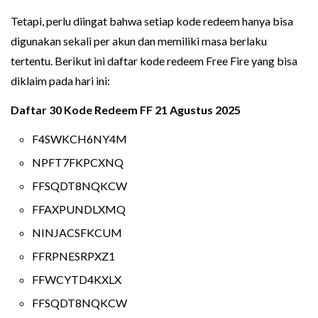
Tetapi, perlu diingat bahwa setiap kode redeem hanya bisa
digunakan sekali per akun dan memiliki masa berlaku
tertentu. Berikut ini daftar kode redeem Free Fire yang bisa
diklaim pada hari ini:
Daftar 30 Kode Redeem FF 21 Agustus 2025
F4SWKCH6NY4M
NPFT7FKPCXNQ
FFSQDT8NQKCW
FFAXPUNDLXMQ
NINJACSFKCUM
FFRPNESRPXZ1
FFWCYTD4KXLX
FFSQDT8NQKCW