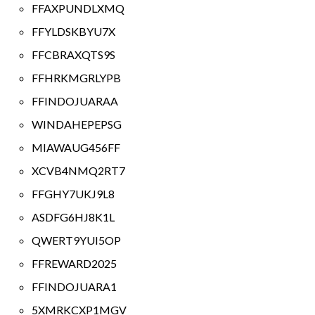
FFAXPUNDLXMQ
FFYLDSKBYU7X
FFCBRAXQTS9S
FFHRKMGRLYPB
FFINDOJUARAA
WINDAHEPEPSG
MIAWAUG456FF
XCVB4NMQ2RT7
FFGHY7UKJ9L8
ASDFG6HJ8K1L
QWERT9YUI5OP
FFREWARD2025
FFINDOJUARA1
5XMRKCXP1MGV