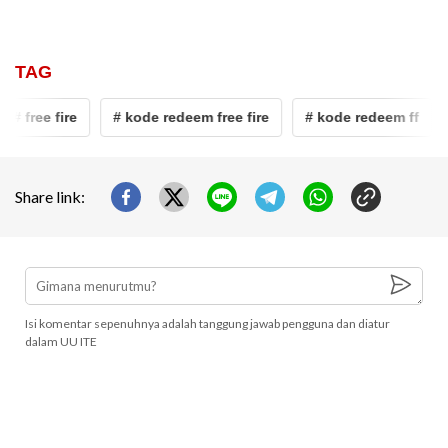
TAG
# free fire
# kode redeem free fire
# kode redeem ff
#
Share link:
Isi komentar sepenuhnya adalah tanggung jawab pengguna dan diatur
dalam UU ITE