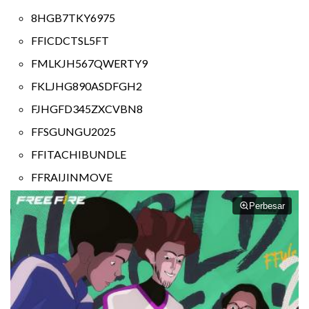
8HGB7TKY6975
FFICDCTSL5FT
FMLKJH567QWERTY9
FKLJHG890ASDFGH2
FJHGFD345ZXCVBN8
FFSGUNGU2025
FFITACHIBUNDLE
FFRAIJINMOVE
Perbesar