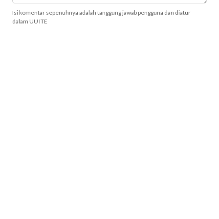
Isi komentar sepenuhnya adalah tanggung jawab pengguna dan diatur
dalam UU ITE