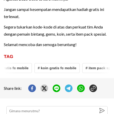
Jangan sampai kesempatan mendapatkan hadiah gratis ini
terlewat.
Segera tukarkan kode-kode di atas dan perkuat tim Anda
dengan pemain bintang, gems, koin, serta item pack spesial.
Selamat mencoba dan semoga beruntung!
TAG
 fc mobile
# koin gratis fc mobile
# item pack spesial fc 
Share link: