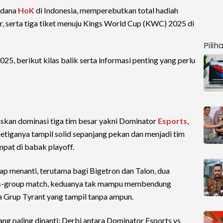
rdana
HoK
di Indonesia, memperebutkan total hadiah
ar, serta tiga tiket menuju Kings World Cup (KWC) 2025 di
Pilih
, berikut kilas balik serta informasi penting yang perlu
skan dominasi tiga tim besar yakni Dominator
Esports
,
Ketiganya tampil solid sepanjang pekan dan menjadi tim
at di babak playoff.
tap menanti, terutama bagi Bigetron dan Talon, dua
oss-group match, keduanya tak mampu membendung
a Grup Tyrant yang tampil tanpa ampun.
ang paling dinanti: Derbi antara Dominator Esports vs