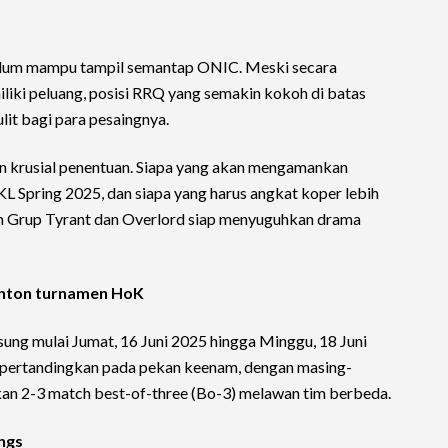
lum mampu tampil semantap ONIC. Meski secara
iki peluang, posisi RRQ yang semakin kokoh di batas
lit bagi para pesaingnya.
 krusial penentuan. Siapa yang akan mengamankan
L Spring 2025, dan siapa yang harus angkat koper lebih
im Grup Tyrant dan Overlord siap menyuguhkan drama
nonton turnamen HoK
ung mulai Jumat, 16 Juni 2025 hingga Minggu, 18 Juni
ipertandingkan pada pekan keenam, dengan masing-
an 2-3 match best-of-three (Bo-3) melawan tim berbeda.
ngs