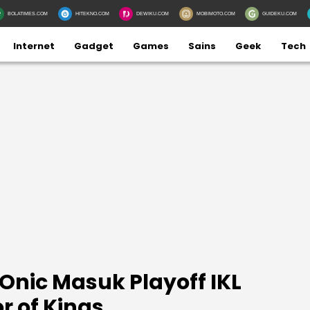
BOLATIMES.COM
HITEKNO.COM
DEWIKU.COM
MOBIMOTO.COM
GUIDEKU.COM
Internet
Gadget
Games
Sains
Geek
Tech
Onic Masuk Playoff IKL
r of Kings