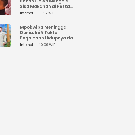
Bocah Gowa Mengais
Sisa Makanan di Pesta
Kemerdekaan
Internet
13:57 WIB
Mpok Alpa Meninggal
Dunia, Ini 9 Fakta
Perjalanan Hidupnya dari
Viral hingga Puncak
Internet
10:09 WIB
Karier