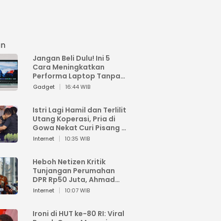
an
Jangan Beli Dulu! Ini 5
Cara Meningkatkan
Performa Laptop Tanpa
Harus Beli Baru
Gadget
16:44 WIB
Istri Lagi Hamil dan Terlilit
Utang Koperasi, Pria di
Gowa Nekat Curi Pisang 4
Tandan Milik Tetangga,
Internet
10:35 WIB
Begini Nasibnya
Heboh Netizen Kritik
Tunjangan Perumahan
DPR Rp50 Juta, Ahmad
Sahroni: Enggak Senang
Internet
10:07 WIB
Lihat Orang Senang
Ironi di HUT ke-80 RI: Viral