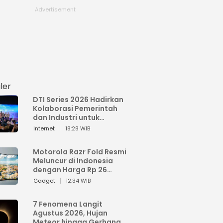
ler
DTI Series 2026 Hadirkan
Kolaborasi Pemerintah
dan Industri untuk
Percepatan
Internet
18:28 WIB
Transformasi Digital
Indonesia
Motorola Razr Fold Resmi
Meluncur di Indonesia
dengan Harga Rp 26
Jutaan
Gadget
12:34 WIB
7 Fenomena Langit
Agustus 2026, Hujan
Meteor hingga Gerhana