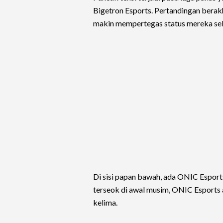
Bigetron Esports. Pertandingan berak
makin mempertegas status mereka seba
Di sisi papan bawah, ada ONIC Esport
terseok di awal musim, ONIC Esports
kelima.