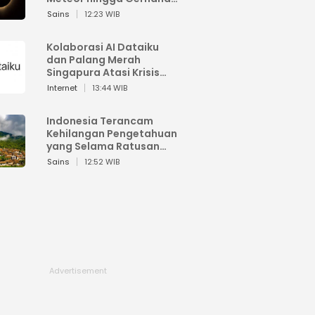
Matahari
Sains
12:23 WIB
Kolaborasi AI Dataiku
dan Palang Merah
Singapura Atasi Krisis
Bencana
Internet
13:44 WIB
Indonesia Terancam
Kehilangan Pengetahuan
yang Selama Ratusan
Tahun Menjaga Alam
Sains
12:52 WIB