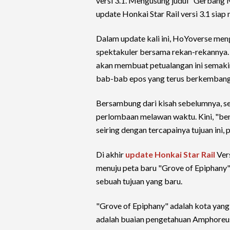
versi 3.1. Mengusung judul "Gerbang
update Honkai Star Rail versi 3.1 sia
Dalam update kali ini, HoYoverse men
spektakuler bersama rekan-rekannya. 
akan membuat petualangan ini semakin 
bab-bab epos yang terus berkembang
Bersambung dari kisah sebelumnya, se
perlombaan melawan waktu. Kini, "beni
seiring dengan tercapainya tujuan ini, 
Di akhir
update Honkai Star Rail
Vers
menuju peta baru "Grove of Epiphany
sebuah tujuan yang baru.
"Grove of Epiphany" adalah kota yang
adalah buaian pengetahuan Amphoreus