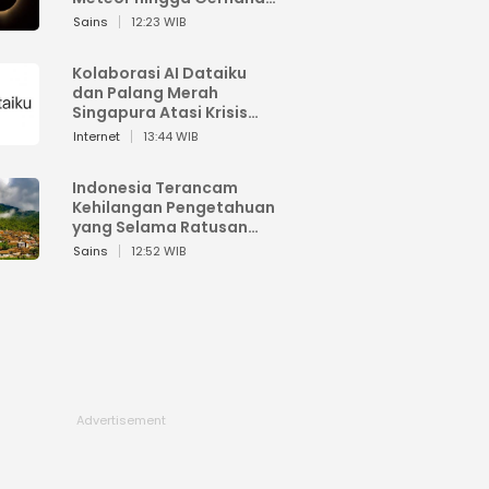
Matahari
Sains
12:23 WIB
Kolaborasi AI Dataiku
dan Palang Merah
Singapura Atasi Krisis
Bencana
Internet
13:44 WIB
Indonesia Terancam
Kehilangan Pengetahuan
yang Selama Ratusan
Tahun Menjaga Alam
Sains
12:52 WIB