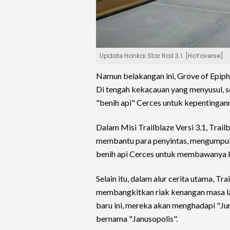
Update Honkai Star Rail 3.1. [HoYoverse]
Namun belakangan ini, Grove of Epiph
Di tengah kekacauan yang menyusul, 
"benih api" Cerces untuk kepentingann
Dalam Misi Trailblaze Versi 3.1, Trai
membantu para penyintas, mengumpulk
benih api Cerces untuk membawanya 
Selain itu, dalam alur cerita utama, 
membangkitkan riak kenangan masa la
baru ini, mereka akan menghadapi "Jur
bernama "Janusopolis".