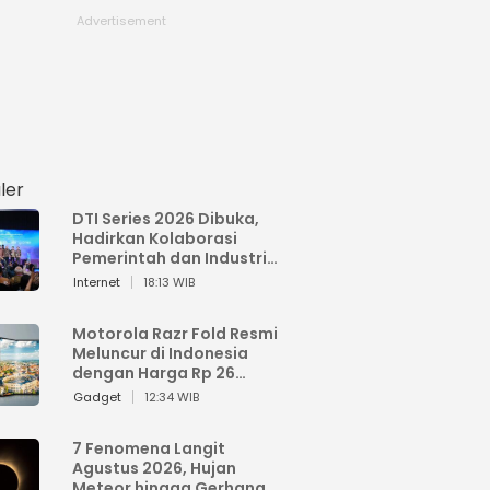
ler
DTI Series 2026 Dibuka,
Hadirkan Kolaborasi
Pemerintah dan Industri
untuk Percepatan
Internet
18:13 WIB
Transformasi Digital
Indonesia
Motorola Razr Fold Resmi
Meluncur di Indonesia
dengan Harga Rp 26
Jutaan
Gadget
12:34 WIB
7 Fenomena Langit
Agustus 2026, Hujan
Meteor hingga Gerhana