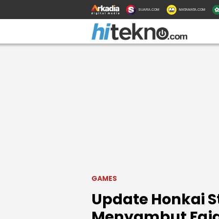
SUARA.COM
MATAMATA.COM
GAMES
Update Honkai St
Menyambut Faja