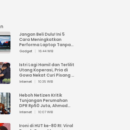
an
Jangan Beli Dulu! Ini 5
Cara Meningkatkan
Performa Laptop Tanpa
Harus Beli Baru
Gadget
16:44 WIB
Istri Lagi Hamil dan Terlilit
Utang Koperasi, Pria di
Gowa Nekat Curi Pisang 4
Tandan Milik Tetangga,
Internet
10:35 WIB
Begini Nasibnya
Heboh Netizen Kritik
Tunjangan Perumahan
DPR Rp50 Juta, Ahmad
Sahroni: Enggak Senang
Internet
10:07 WIB
Lihat Orang Senang
Ironi di HUT ke-80 RI: Viral