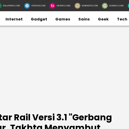
BOLATIMES.COM
HITEKNO.COM
DEWIKU.COM
MOBIMOTO.COM
GUIDEKU.COM
Internet
Gadget
Games
Sains
Geek
Tech
ar Rail Versi 3.1 "Gerbang
r, Takhta Menyambut