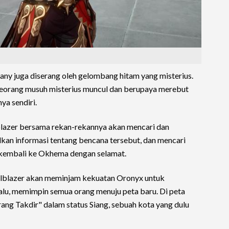
any juga diserang oleh gelombang hitam yang misterius.
seorang musuh misterius muncul dan berupaya merebut
ya sendiri.
lblazer bersama rekan-rekannya akan mencari dan
an informasi tentang bencana tersebut, dan mencari
kembali ke Okhema dengan selamat.
Trailblazer akan meminjam kekuatan Oronyx untuk
lu, memimpin semua orang menuju peta baru. Di peta
ang Takdir" dalam status Siang, sebuah kota yang dulu