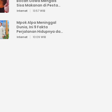
Bocah Gowa Mengais
Sisa Makanan di Pesta
Kemerdekaan
Internet
13:57 WIB
Mpok Alpa Meninggal
Dunia, Ini 9 Fakta
Perjalanan Hidupnya dari
Viral hingga Puncak
Internet
10:09 WIB
Karier