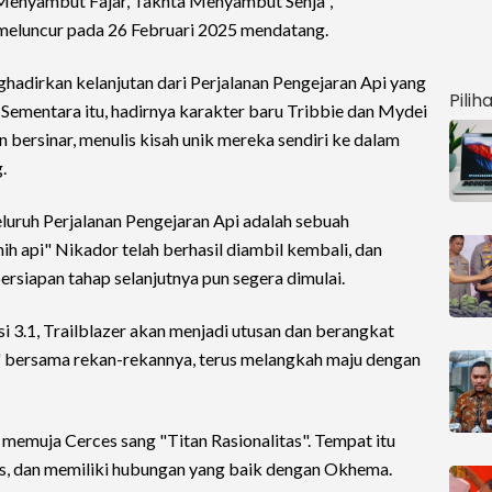
 Menyambut Fajar, Takhta Menyambut Senja",
p meluncur pada 26 Februari 2025 mendatang.
ghadirkan kelanjutan dari Perjalanan Pengejaran Api yang
Pilih
Sementara itu, hadirnya karakter baru Tribbie dan Mydei
bersinar, menulis kisah unik mereka sendiri ke dalam
.
luruh Perjalanan Pengejaran Api adalah sebuah
h api" Nikador telah berhasil diambil kembali, dan
persiapan tahap selanjutnya pun segera dimulai.
i 3.1, Trailblazer akan menjadi utusan dan berangkat
" bersama rekan-rekannya, terus melangkah maju dengan
 memuja Cerces sang "Titan Rasionalitas". Tempat itu
, dan memiliki hubungan yang baik dengan Okhema.