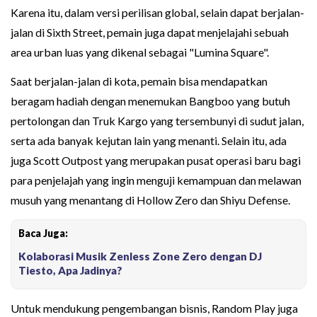
Karena itu, dalam versi perilisan global, selain dapat berjalan-
jalan di Sixth Street, pemain juga dapat menjelajahi sebuah
area urban luas yang dikenal sebagai "Lumina Square".
Saat berjalan-jalan di kota, pemain bisa mendapatkan
beragam hadiah dengan menemukan Bangboo yang butuh
pertolongan dan Truk Kargo yang tersembunyi di sudut jalan,
serta ada banyak kejutan lain yang menanti. Selain itu, ada
juga Scott Outpost yang merupakan pusat operasi baru bagi
para penjelajah yang ingin menguji kemampuan dan melawan
musuh yang menantang di Hollow Zero dan Shiyu Defense.
Baca Juga:
Kolaborasi Musik Zenless Zone Zero dengan DJ
Tiesto, Apa Jadinya?
Untuk mendukung pengembangan bisnis, Random Play juga