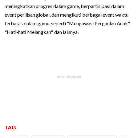
meningkatkan progres dalam game, berpartisipasi dalam
event perilisan global, dan mengikuti berbagai event waktu
terbatas dalam game, seperti "Mengawasi Pergaulan Anak",
"Hati-hati Melangkah", dan lainnya.
TAG