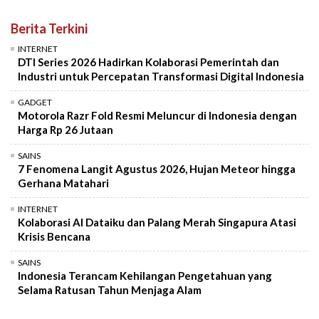
Berita Terkini
INTERNET
DTI Series 2026 Hadirkan Kolaborasi Pemerintah dan
Industri untuk Percepatan Transformasi Digital Indonesia
GADGET
Motorola Razr Fold Resmi Meluncur di Indonesia dengan
Harga Rp 26 Jutaan
SAINS
7 Fenomena Langit Agustus 2026, Hujan Meteor hingga
Gerhana Matahari
INTERNET
Kolaborasi AI Dataiku dan Palang Merah Singapura Atasi
Krisis Bencana
SAINS
Indonesia Terancam Kehilangan Pengetahuan yang
Selama Ratusan Tahun Menjaga Alam