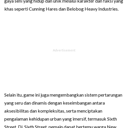
gaya seni yang hidup dan unik melalui karakter dan faksi yang
khas seperti Cunning Hares dan Belobog Heavy Industries.
Selain itu, game ini juga mengembangkan sistem pertarungan
yang seru dan dinamis dengan keseimbangan antara
aksesibilitas dan kompleksitas, serta menciptakan
pengalaman kehidupan urban yang imersif, termasuk Sixth
Street. Di Sixth Street, pemain dapat bertemu warga New