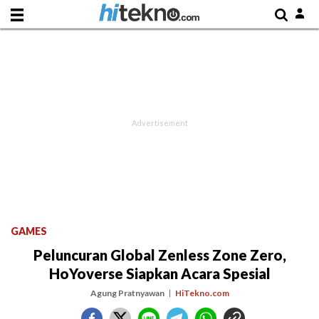
GAMES
Peluncuran Global Zenless Zone Zero,
HoYoverse Siapkan Acara Spesial
Agung Pratnyawan
HiTekno.com