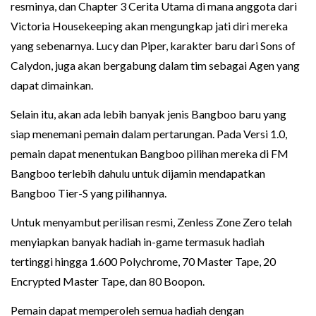
resminya, dan Chapter 3 Cerita Utama di mana anggota dari
Victoria Housekeeping akan mengungkap jati diri mereka
yang sebenarnya. Lucy dan Piper, karakter baru dari Sons of
Calydon, juga akan bergabung dalam tim sebagai Agen yang
dapat dimainkan.
Selain itu, akan ada lebih banyak jenis Bangboo baru yang
siap menemani pemain dalam pertarungan. Pada Versi 1.0,
pemain dapat menentukan Bangboo pilihan mereka di FM
Bangboo terlebih dahulu untuk dijamin mendapatkan
Bangboo Tier-S yang pilihannya.
Untuk menyambut perilisan resmi, Zenless Zone Zero telah
menyiapkan banyak hadiah in-game termasuk hadiah
tertinggi hingga 1.600 Polychrome, 70 Master Tape, 20
Encrypted Master Tape, dan 80 Boopon.
Pemain dapat memperoleh semua hadiah dengan