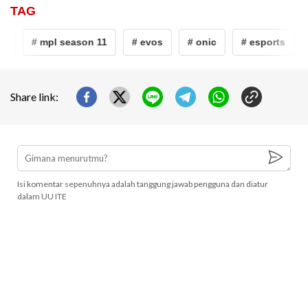
TAG
i
# mpl season 11
# evos
# onic
# esports
Share link:
Isi komentar sepenuhnya adalah tanggung jawab pengguna dan diatur
dalam UU ITE