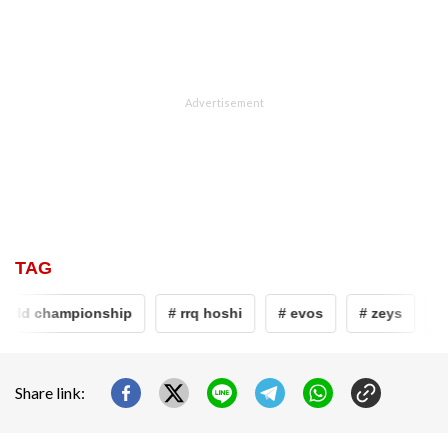
TAG
orld championship
# rrq hoshi
# evos
# zeys
# 
Share link: