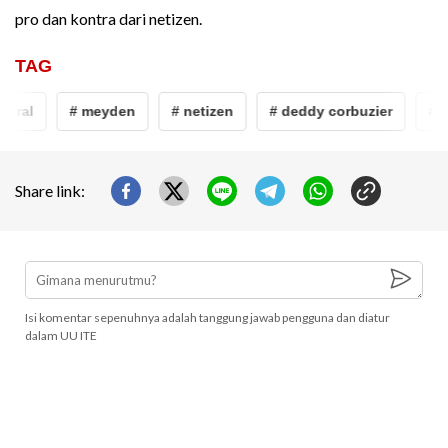
pro dan kontra dari netizen.
TAG
ral
# meyden
# netizen
# deddy corbuzier
# big
Share link:
Isi komentar sepenuhnya adalah tanggung jawab pengguna dan diatur
dalam UU ITE