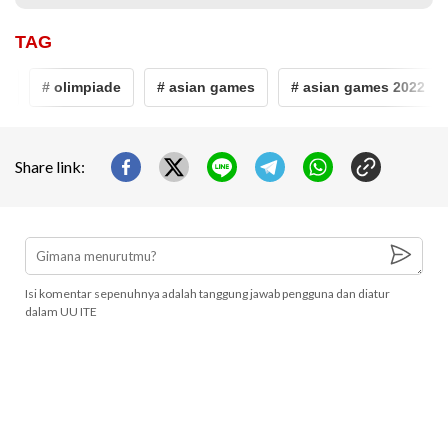
TAG
# olimpiade
# asian games
# asian games 2022
Share link:
Isi komentar sepenuhnya adalah tanggung jawab pengguna dan diatur
dalam UU ITE