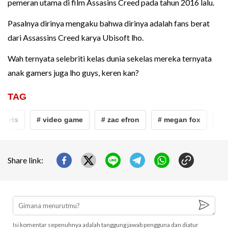
pemeran utama di film Assasins Creed pada tahun 2016 lalu.
Pasalnya dirinya mengaku bahwa dirinya adalah fans berat
dari Assassins Creed karya Ubisoft lho.
Wah ternyata selebriti kelas dunia sekelas mereka ternyata
anak gamers juga lho guys, keren kan?
TAG
ts
# video game
# zac efron
# megan fox
# sele
Share link:
Isi komentar sepenuhnya adalah tanggung jawab pengguna dan diatur