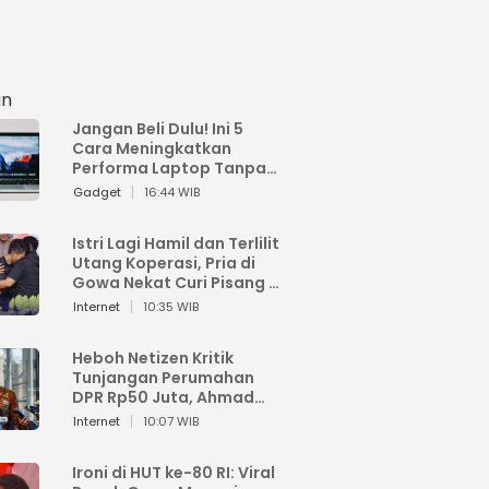
an
Jangan Beli Dulu! Ini 5
Cara Meningkatkan
Performa Laptop Tanpa
Harus Beli Baru
Gadget
16:44 WIB
Istri Lagi Hamil dan Terlilit
Utang Koperasi, Pria di
Gowa Nekat Curi Pisang 4
Tandan Milik Tetangga,
Internet
10:35 WIB
Begini Nasibnya
Heboh Netizen Kritik
Tunjangan Perumahan
DPR Rp50 Juta, Ahmad
Sahroni: Enggak Senang
Internet
10:07 WIB
Lihat Orang Senang
Ironi di HUT ke-80 RI: Viral