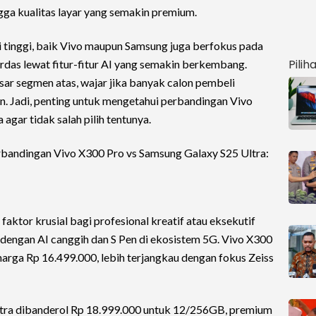
gga kualitas layar yang semakin premium.
 tinggi, baik Vivo maupun Samsung juga berfokus pada
Pilih
das lewat fitur-fitur AI yang semakin berkembang.
r segmen atas, wajar jika banyak calon pembeli
. Jadi, penting untuk mengetahui perbandingan Vivo
agar tidak salah pilih tentunya.
perbandingan Vivo X300 Pro vs Samsung Galaxy S25 Ultra:
aktor krusial bagi profesional kreatif atau eksekutif
 dengan AI canggih dan S Pen di ekosistem 5G. Vivo X300
rga Rp 16.499.000, lebih terjangkau dengan fokus Zeiss
ltra dibanderol Rp 18.999.000 untuk 12/256GB, premium