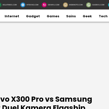
BOLATIMES.COM
HITEKNO.COM
DEWIKU.COM
MOBIMOTO.COM
GUIDEKU.COM
Internet
Gadget
Games
Sains
Geek
Tech
vo X300 Pro vs Samsung
: Duel Kamera Flagship