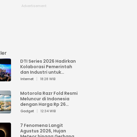
ler
DTI Series 2026 Hadirkan
Kolaborasi Pemerintah
dan Industri untuk
Percepatan
Internet
18:28 WIB
Transformasi Digital
Indonesia
Motorola Razr Fold Resmi
Meluncur di Indonesia
dengan Harga Rp 26
Jutaan
Gadget
12:34 WIB
7 Fenomena Langit
Agustus 2026, Hujan
Meteor hingga Gerhana