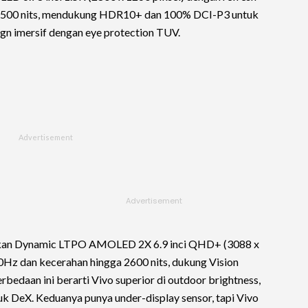
4500 nits, mendukung HDR10+ dan 100% DCI-P3 untuk
ign imersif dengan eye protection TUV.
kan Dynamic LTPO AMOLED 2X 6.9 inci QHD+ (3088 x
20Hz dan kecerahan hingga 2600 nits, dukung Vision
erbedaan ini berarti Vivo superior di outdoor brightness,
uk DeX. Keduanya punya under-display sensor, tapi Vivo