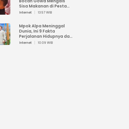
Bocah Gowa Mengais
Sisa Makanan di Pesta
Kemerdekaan
Internet
13:57 WIB
Mpok Alpa Meninggal
Dunia, Ini 9 Fakta
Perjalanan Hidupnya dari
Viral hingga Puncak
Internet
10:09 WIB
Karier