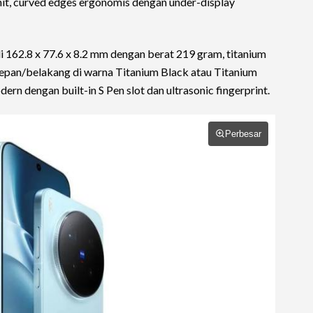
enit, curved edges ergonomis dengan under-display
di 162.8 x 77.6 x 8.2 mm dengan berat 219 gram, titanium
epan/belakang di warna Titanium Black atau Titanium
ern dengan built-in S Pen slot dan ultrasonic fingerprint.
Perbesar