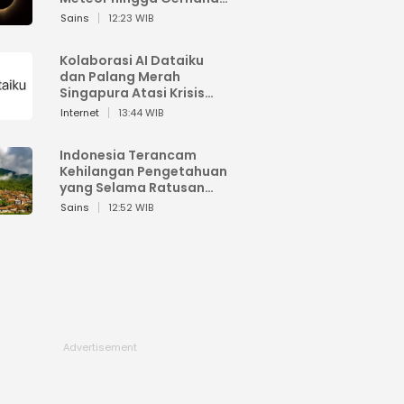
Matahari
Sains
12:23 WIB
Kolaborasi AI Dataiku
dan Palang Merah
Singapura Atasi Krisis
Bencana
Internet
13:44 WIB
Indonesia Terancam
Kehilangan Pengetahuan
yang Selama Ratusan
Tahun Menjaga Alam
Sains
12:52 WIB