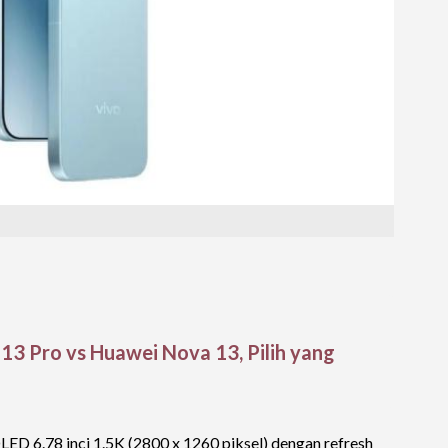
3 Pro vs Huawei Nova 13, Pilih yang
D 6.78 inci 1.5K (2800 x 1260 piksel) dengan refresh