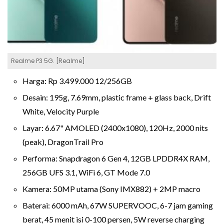
Realme P3 5G. [Realme]
Harga: Rp 3.499.000 12/256GB
Desain: 195g, 7.69mm, plastic frame + glass back, Drift
White, Velocity Purple
Layar: 6.67" AMOLED (2400x1080), 120Hz, 2000 nits
(peak), DragonTrail Pro
Performa: Snapdragon 6 Gen 4, 12GB LPDDR4X RAM,
256GB UFS 3.1, WiFi 6, GT Mode 7.0
Kamera: 50MP utama (Sony IMX882) + 2MP macro
Baterai: 6000 mAh, 67W SUPERVOOC, 6-7 jam gaming
berat, 45 menit isi 0-100 persen, 5W reverse charging