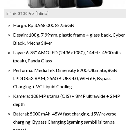
Infinix GT 30 Pro. [Infinix]
Harga: Rp 3.968.000 8/256GB
Desain: 188g, 7.99mm, plastic frame + glass back, Cyber
Black, Mecha Silver
Layar: 6.78" AMOLED (2436x1080), 144Hz, 4500 nits
(peak), Panda Glass
Performa: MediaTek Dimensity 8200 Ultimate, 8GB
LPDDR5X RAM, 256GB UFS 4.0, WiFi 6E, Bypass
Charging + VC Liquid Cooling
Kamera: 108MP utama (OIS) + 8MP ultrawide + 2MP
depth
Baterai: 5000 mAh, 45W fast charging, 15W reverse
charging, Bypass Charging (gaming sambil isi tanpa
panas)