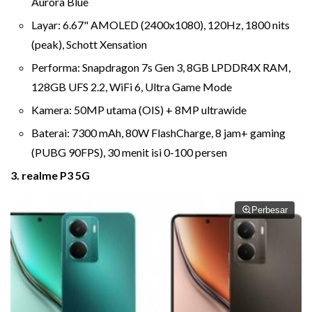
Aurora Blue
Layar: 6.67" AMOLED (2400x1080), 120Hz, 1800 nits
(peak), Schott Xensation
Performa: Snapdragon 7s Gen 3, 8GB LPDDR4X RAM,
128GB UFS 2.2, WiFi 6, Ultra Game Mode
Kamera: 50MP utama (OIS) + 8MP ultrawide
Baterai: 7300 mAh, 80W FlashCharge, 8 jam+ gaming
(PUBG 90FPS), 30 menit isi 0-100 persen
3. realme P3 5G
Perbesar