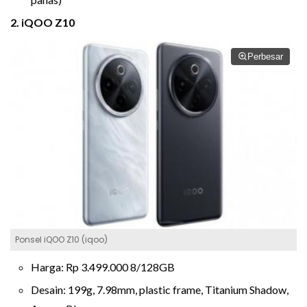
2. iQOO Z10
Perbesar
Ponsel iQOO Z10 (iqoo)
Harga: Rp 3.499.000 8/128GB
Desain: 199g, 7.98mm, plastic frame, Titanium Shadow,