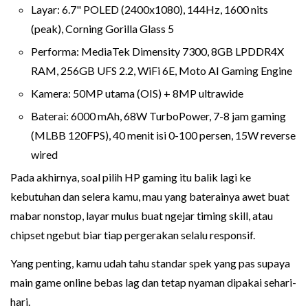
Layar: 6.7" POLED (2400x1080), 144Hz, 1600 nits
(peak), Corning Gorilla Glass 5
Performa: MediaTek Dimensity 7300, 8GB LPDDR4X
RAM, 256GB UFS 2.2, WiFi 6E, Moto AI Gaming Engine
Kamera: 50MP utama (OIS) + 8MP ultrawide
Baterai: 6000 mAh, 68W TurboPower, 7-8 jam gaming
(MLBB 120FPS), 40 menit isi 0-100 persen, 15W reverse
wired
Pada akhirnya, soal pilih HP gaming itu balik lagi ke
kebutuhan dan selera kamu, mau yang baterainya awet buat
mabar nonstop, layar mulus buat ngejar timing skill, atau
chipset ngebut biar tiap pergerakan selalu responsif.
Yang penting, kamu udah tahu standar spek yang pas supaya
main game online bebas lag dan tetap nyaman dipakai sehari-
hari.