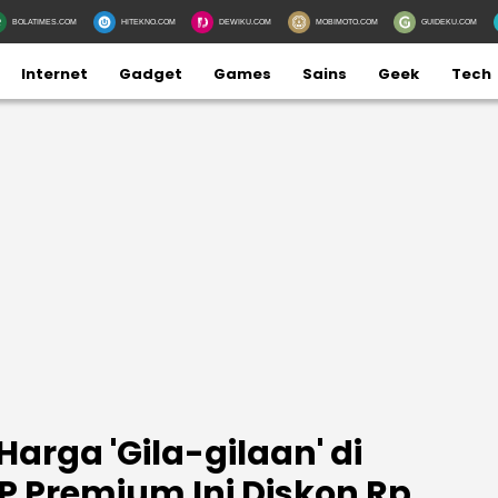
BOLATIMES.COM
HITEKNO.COM
DEWIKU.COM
MOBIMOTO.COM
GUIDEKU.COM
Internet
Gadget
Games
Sains
Geek
Tech
arga 'Gila-gilaan' di
 HP Premium Ini Diskon Rp