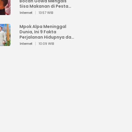
Bocah Gowa Mengais
Sisa Makanan di Pesta
Kemerdekaan
Internet
13:57 WIB
Mpok Alpa Meninggal
Dunia, Ini 9 Fakta
Perjalanan Hidupnya dari
Viral hingga Puncak
Internet
10:09 WIB
Karier