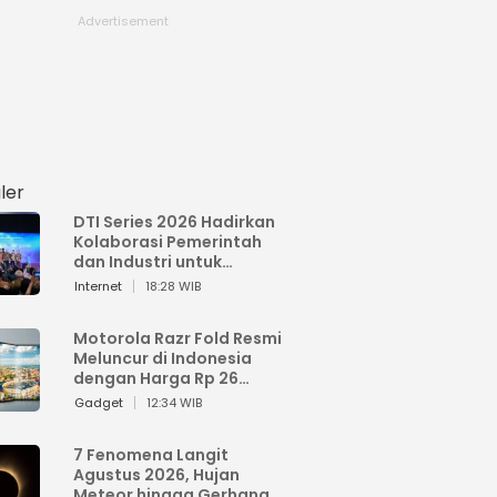
ler
DTI Series 2026 Hadirkan
Kolaborasi Pemerintah
dan Industri untuk
Percepatan
Internet
18:28 WIB
Transformasi Digital
Indonesia
Motorola Razr Fold Resmi
Meluncur di Indonesia
dengan Harga Rp 26
Jutaan
Gadget
12:34 WIB
7 Fenomena Langit
Agustus 2026, Hujan
Meteor hingga Gerhana