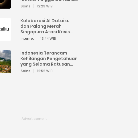
Matahari
Sains
12:23 WIB
Kolaborasi AI Dataiku
dan Palang Merah
Singapura Atasi Krisis
Bencana
Internet
13:44 WIB
Indonesia Terancam
Kehilangan Pengetahuan
yang Selama Ratusan
Tahun Menjaga Alam
Sains
12:52 WIB