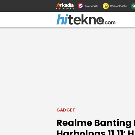
SUARA.COM
MATAMATA.COM
GADGET
Realme Banting H
Harbolnas 11.11: