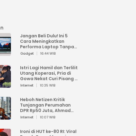
an
Jangan Beli Dulu! Ini 5
Cara Meningkatkan
Performa Laptop Tanpa
Harus Beli Baru
Gadget
16:44 WIB
Istri Lagi Hamil dan Terlilit
Utang Koperasi, Pria di
Gowa Nekat Curi Pisang 4
Tandan Milik Tetangga,
Internet
10:35 WIB
Begini Nasibnya
Heboh Netizen Kritik
Tunjangan Perumahan
DPR Rp50 Juta, Ahmad
Sahroni: Enggak Senang
Internet
10:07 WIB
Lihat Orang Senang
Ironi di HUT ke-80 RI: Viral