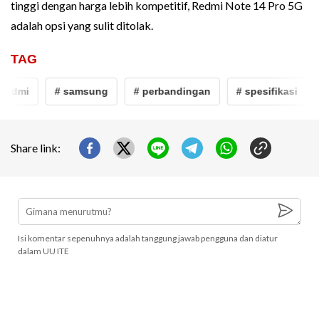
tinggi dengan harga lebih kompetitif, Redmi Note 14 Pro 5G
adalah opsi yang sulit ditolak.
TAG
edmi
# samsung
# perbandingan
# spesifikasi
#
Share link:
Isi komentar sepenuhnya adalah tanggung jawab pengguna dan diatur
dalam UU ITE