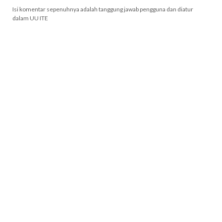
Isi komentar sepenuhnya adalah tanggung jawab pengguna dan diatur
dalam UU ITE