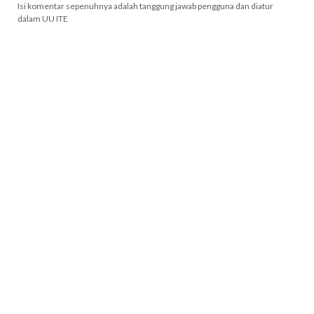
Isi komentar sepenuhnya adalah tanggung jawab pengguna dan diatur
dalam UU ITE