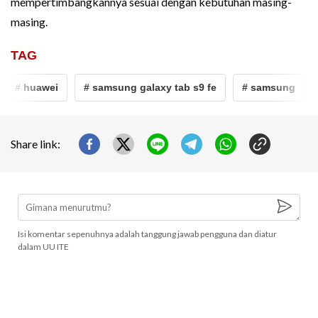
mempertimbangkannya sesuai dengan kebutuhan masing-
masing.
TAG
# huawei
# samsung galaxy tab s9 fe
# samsung
#
Share link:
Isi komentar sepenuhnya adalah tanggung jawab pengguna dan diatur
dalam UU ITE